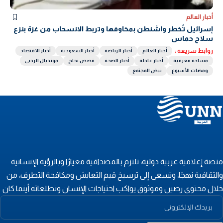
أخبار العالم
إسرائيل تُخطر واشنطن بمخاوفها وتربط الانسحاب من غزة بنزع
سلاح حماس
روابط سريعة :
أخبار العالم
أخبار الرياضة
أخبار السعودية
أخبار الاقتصاد
مساحة معرفية
أخبار عاجلة
أخبار الصحة
قصص نجاح
مونديال الرجبى
ومضات الأسبوع
نبض المجتمع
نصة إعلامية عربية دولية، تلتزم بالمصداقية معيارًا وبالرؤية الإنسانية
الثقافية نهجًا، وتسعى إلى ترسيخ قيم التعايش ومكافحة التطرف، من
لال محتوى رصين وموثوق يواكب احتياجات الإنسان وتطلعاته أينما كان