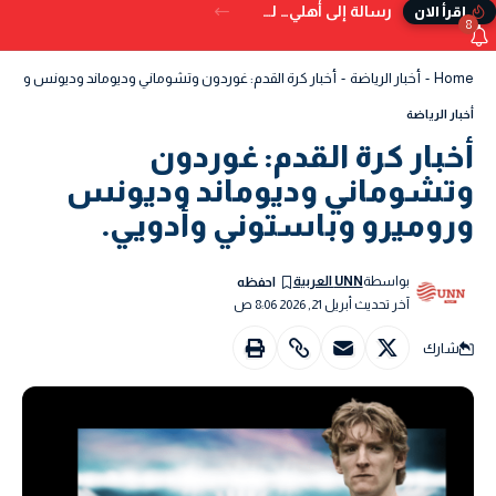
رسالة إلى أهلي… لم تُكتب في الدنيا
إقرأ الان
8
Home
-
أخبار الرياضة
-
أخبار كرة القدم: غوردون وتشوماني وديوماند وديونس ورومير
أخبار الرياضة
أخبار كرة القدم: غوردون
وتشوماني وديوماند وديونس
وروميرو وباستوني وأدويي.
بواسطة
UNN العربية
آخر تحديث أبريل 21, 2026 8:06 ص
شارك