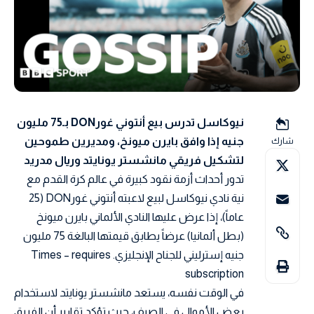
نيوكاسل تدرس بيع أنتوني غورDON بـ75 مليون
جنيه إذا وافق بايرن ميونخ، ومديرين طموحين
شارك
لتشكيل فريقي مانشستر يونايتد وريال مدريد
تدور أحداث أزمة نقود كبيرة في عالم كرة القدم مع
نية نادي نيوكاسل لبيع لاعبته أنتوني غورDON (25
عاماً)، إذا عرض عليها النادي الألماني بايرن ميونخ
(بطل ألمانيا) عرضاً يطابق قيمتها البالغة 75 مليون
جنيه إسترليني للجناح الإنجليزي.
Times – requires
subscription
في الوقت نفسه، يستعد مانشستر يونايتد لاستخدام
بعض الأموال في الصيف، حيث تؤكد تقارير أن الفريق