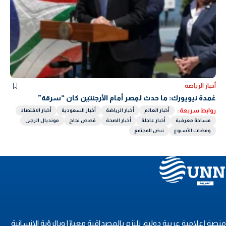
أخبار الرياضة
عُمدة نيويورك: ما حدث لمِصر أمام الأرجنتين كان “سرقة”
روابط سريعة :
أخبار العالم
أخبار الرياضة
أخبار السعودية
أخبار الاقتصاد
مساحة معرفية
أخبار عاجلة
أخبار الصحة
قصص نجاح
مونديال الرجبى
ومضات الأسبوع
نبض المجتمع
نصة إعلامية عربية دولية، تلتزم بالمصداقية معيارًا وبالرؤية الإنسانية