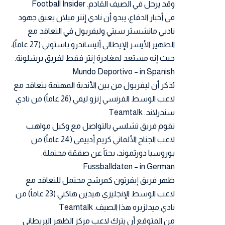
وقد يرحل في الصيف القادم.
Football Insider
في أخبار الدفاع، يبدو أن نادي إنتر ميلان يعيق جهود
ناديي مانشستر سيتي وليفربول في التعاقد مع
الظهير الأيسر الإيطالي أليساندرو باستوني (27 عاماً)،
حيث إنه مستعد لمغادرة إنتر فقط لفريق برشلونة.
Mundo Deportivo – in Spanish
يُذكر أن ليفربول من بين الأندية المهتمة بتعاقد مع
لاعب الوسط الفرنسي إنزو ليفي (26 عاماً) من نادي
سندرلاند.
Teamtalk
تقوم فريق تشلسي بالتواصل مع وكيل مواهب
لاعب الجناح الألماني كريم أدييمي (24 عاماً) من
بوروسيا دورتموند، بحثاً عن صفقة محتملة.
Fussballdaten – in German
ظهر فريق إيفرتون كمرشح محتمل للتعاقد مع
لاعب الوسط الإنجليزي هيدين هاكني (23 عاماً) من
نادي ميدلزبره هذا الصيف.
Teamtalk
من المتوقع أن يترك لاعب مركز الظهر البريطاني