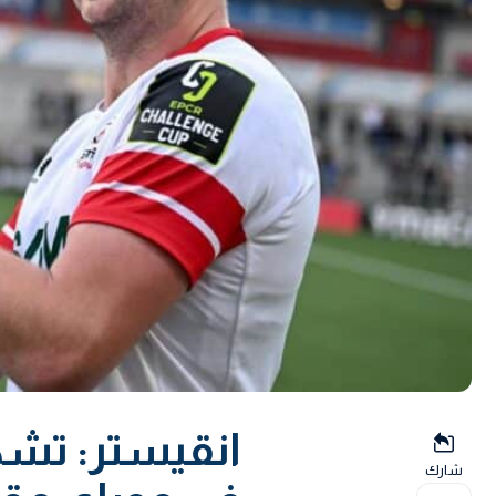
انقيستر: تشك
شارك