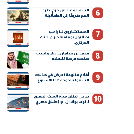
السعادة عند ابن حزم: طرد
الهم طريقًا إلى الطمأنينة
المستشارون للترامب
يطالبون بمعاقبة خبراء البنك
المركزي.
محمد بن سلمان… دبلوماسية
صنعت فرصة للسلام
أفلام متنوعة تعرض في صالات
السينما بالدوحة هذا الأسبوع
جوجل تطلق ميزة البحث العميق
لـ نوت بوك إل إم: إطلاق حصري