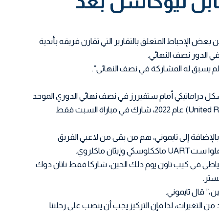
بل نيوكاسل بعد
عض الإحباط المتعلق بالتقارير التي تقارن فريقه بأندية
 في الدور نصف النهائي.
م يسبق له المشاركة في نصف النهائي”.
شكل دراماتيكي أمام ستفيررز في نصف نهائي الدوري الموحد
لكرة القدم (United Rugby Championship) عام 2022، شارك في مباراة السبت فقط
بالإضافة إلى تايموني، هم من بقى من لاعبي الفريق
يثان ماكلروي.
حتياطي في كيب تاون يوم ذلك الحين، شاركا فقط ناثان دوك
ن،” قال تايموني.
من التغيرات، لذا فإن التركيز يجب أن ينصب على رحلتنا