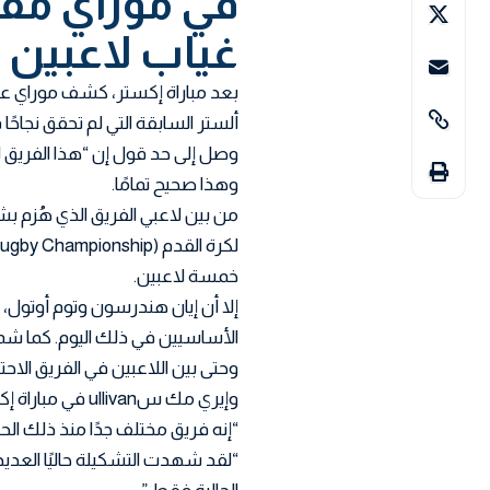
في موراي مقا
غياب لاعبين
بعد مباراة إكستر، كشف موراي عن ب
ألستر السابقة التي لم تحقق نجاحًا
وصل إلى حد قول إن “هذا الفريق ل
وهذا صحيح تمامًا.
من بين لاعبي الفريق الذي هُزم ب
خمسة لاعبين.
إلا أن إيان هندرسون وتوم أوتول، 
الأساسيين في ذلك اليوم. كما شملوا ستUART ماككلوسكي وإ
وحتى بين اللاعبين في الفريق الا
وإيري مك سullivan في مباراة إكستر.
“إنه فريق مختلف جدًا منذ ذلك الحي
“لقد شهدت التشكيلة حاليًا العديد 