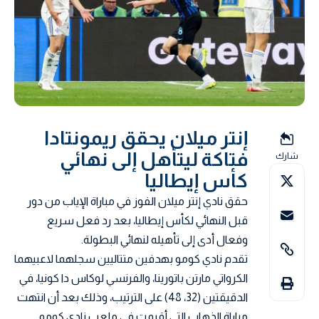
إنتر ميلان يحقق ريمونتادا
فتاكة ليتأهل إلى نهائي
شارك
كأس إيطاليا
حقق نادي إنتر ميلان الفوز في مباراة الإياب من دور
قبل النهائي لكأس إيطاليا، بعد رد فعل سريع
وفعال أدى إلى تأهيله لنهائي البطولة.
تقدم نادي كومو بهدفين متتاليين سجلهما لاعبيهما
الكرواتي مارتن باتورينا، والفرنسي لوكاس دا كونيا، في
الدقيقتين (32، 48) على الترتيب، وذلك بعد أن انتهت
مباراة الذهاب التي أقيمت في ملعب نادي كومو