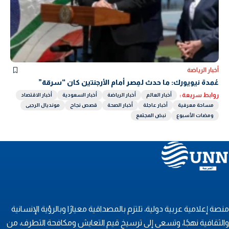
أخبار الرياضة
عُمدة نيويورك: ما حدث لمِصر أمام الأرجنتين كان “سرقة”
روابط سريعة :
أخبار العالم
أخبار الرياضة
أخبار السعودية
أخبار الاقتصاد
مساحة معرفية
أخبار عاجلة
أخبار الصحة
قصص نجاح
مونديال الرجبى
ومضات الأسبوع
نبض المجتمع
نصة إعلامية عربية دولية، تلتزم بالمصداقية معيارًا وبالرؤية الإنسانية
الثقافية نهجًا، وتسعى إلى ترسيخ قيم التعايش ومكافحة التطرف، من