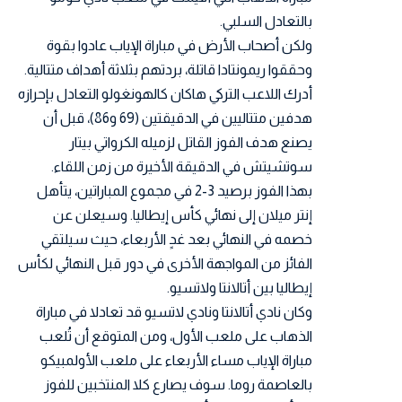
بالتعادل السلبي.
ولكن أصحاب الأرض في مباراة الإياب عادوا بقوة
وحققوا ريمونتادا قاتلة، بردتهم بثلاثة أهداف متتالية.
أدرك اللاعب التركي هاكان كالهونغولو التعادل بإحرازه
هدفين متتاليين في الدقيقتين (69 و86)، قبل أن
يصنع هدف الفوز القاتل لزميله الكرواتي بيتار
سوتشيتش في الدقيقة الأخيرة من زمن اللقاء.
بهذا الفوز برصيد 3-2 في مجموع المباراتين، يتأهل
إنتر ميلان إلى نهائي كأس إيطاليا. وسيعلن عن
خصمه في النهائي بعد غدٍ الأربعاء، حيث سيلتقي
الفائز من المواجهة الأخرى في دور قبل النهائي لكأس
إيطاليا بين أتالانتا ولاتسيو.
وكان نادي أتالانتا ونادي لاتسيو قد تعادلا في مباراة
الذهاب على ملعب الأول، ومن المتوقع أن تُلعب
مباراة الإياب مساء الأربعاء على ملعب الأولمبيكو
بالعاصمة روما. سوف يصارع كلا المنتخبين للفوز