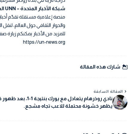
دراجة نارية في بلدة زوطر الشرقية
شبكة الأخبار المتحدة – UNN العربية
منصة إعلامية مستقلة تقدّم أخبار
والحوار الثقافي حول العالم، لنقل
للمزيد من الأخبار يمكنكم زيارة صفح
https://un-news.org
شارك هذه المقالة
المقالة السابقة
نادي روذرهام يتعادل مع يورك بنتيجة 1-1،
يظهر خشونة محتملة للاعب تجاه مشجع.