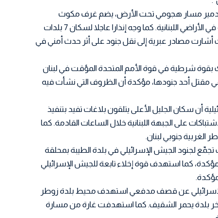
.
ن تدمير مسار هجومي تحت الأرض، يضم غرف مكوث
ومعدات عسكرية ووسائل قتالية في الأراضي اللبنانية. كما وجه إنذارا عاجلا لسكان 7 بلدات
قت أشارت مصادر عبرية إلى نقل جنود على أثر حدث أمني في
ك بقوة شرطية في قوة الأمم المتحدة المؤقت في لبنان
 في مقتل أحد جنودها، مؤكدة أن الظروف التي نشأت فيه
، أكدت القناة 12 الإسرائيلية أن سكان الجليل الأعلى يتلقون بلاغات تفيد بتنفيذ
كات على الجبهة اللبنانية خلال الساعات القادمة. كما
 الغربية جنوبي لبنان.
تجمّع لجنود الجيش الإسرائيلي في بلدة الطيبة بمحلقة
مؤكدة، كما استهدف قوة إخلاء تابعة للجيش الإسرائيلي
ؤكدة.
لإسرائيلي عن قصف مدفعي استهدف محيط بلدة زوطر
آخر بلدة يحمر الشقيف. كما استهدفت غارة من مسارة