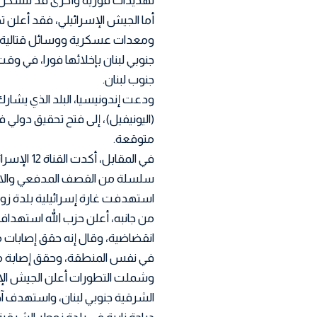
تهديدات فورية وأخرى قد تتشكل”
أما الجيش الإسرائيلي، فقد أعل
جنوبي لبنان بإخلائها فورا، في و
جنوب لبنان.
ودعت إندونيسيا، البلد الذي يشار
(اليونيفيل)، إلى فتح تحقيق دولي
متوقعة.
في المقابل
سلسلة من القصف المدفعي والاشتبا
استهدفت غارة إسرائيلية بلدة زوطر
من جانبه، أعلن حزب الله استهداف 
انقضاضية، وقال إنه حقق إصابات 
في نفس المنطقة، وحقق إصابة م
وشملت التطورات أعلن الجيش ا
الشرقية جنوبي لبنان، واستهدف 