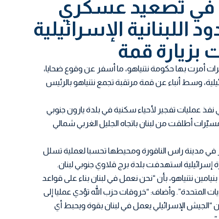
 في تصعيد عسكري
د اللبنانية الإسرائيلية
بزيارة قمة
ات أمرت بها حكومة نتنياهو، ما أسفر عن وقوع ضحايا،
ئيلية، وسط أنباء عن قمة مرتقبة تجمع نتنياهو بالرئيس
 نفذ عمليات تفجير لأحياء سكنية في بلدة يارون جنوبي
نان، كما أعلن الجيش اعتراض 3 مسيّرات أطلقت من لبنان باتجاه الجليل الغربي شمالي
 في مدينة راس الناقورة ومحيطها تحسبا لعملية تسلل
إسرائيلية استهدفت بلدة برج قلاوي جنوبي لبنان.
نيامين نتنياهو، بأن “نحن نعمل في لبنان بناء على قواعد
لايات المتحدة”. وأضاف: “خروقات حزب الله تؤدي عمليا إلى
أن “الجيش الإسرائيلي يعمل في لبنان بقوة ويحبط أي