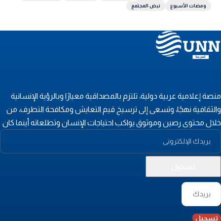
ومضات الأسبوع
نبض المجتمع
نصة إعلامية عربية دولية، تلتزم بالمصداقية معيارًا وبالرؤية الإنسانية
الثقافية نهجًا، وتسعى إلى ترسيخ قيم التعايش ومكافحة التطرف، من
لال محتوى رصين وموثوق يواكب احتياجات الإنسان وتطلعاته أينما كان
تسجيل