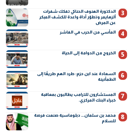
الدكتورة الهنوف الحناكي تفكك شفرات
ألزهايمر وتطوّر أداة واعدة للكشف المبكر
عن المرض
المأسي من الحرب في الفاشر
الخروج من الدوامة إلى الحياة
السعادة عند ابن حزم: طرد الهم طريقًا إلى
الطمأنينة
المستشارون للترامب يطالبون بمعاقبة
خبراء البنك المركزي.
محمد بن سلمان… دبلوماسية صنعت فرصة
للسلام