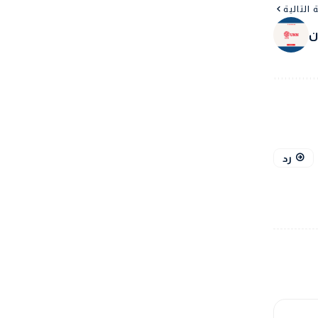
 التالية
ن
رد