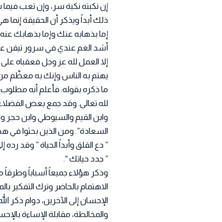
إن نكبته نكبة سر، وإن تعب فيما
ذلك أبداً ويذكر أن الحقيقة إنما
إما بذهابه عنك وإما بذهابك عنه،
أشد الغم عندي في سرور تيقن عنه 
إلا العمل لله عز وجل فعقباه على
يهتم به الناس وإنك به معظّم من 
ما ذكره بقوله: فأعلم أنه مطلوب
لله تعالى. وقد جمع بعض الفضلاء
وابن القيم والسيوطي وابن حجر و
السعادة”. ومن الذين بحثوا في هذ
” دع القلق وأبداً الحياة ” وقد رد
” جدد حياتك “.
وذكر هؤلاء جميعاً أسباباً وطرقاً
الاهتمام بالحاضر وترك التفكير با
الإحسان إلى الآخرين، دوام ذكر الل
والمخالطة، مقابلة الإساءة بالإحسا