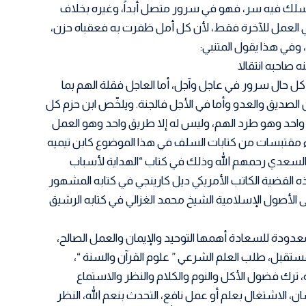
 سلك فيه سر، فهو في سرور متصل أبداً، وغيره بخلاف
 هي العمل للآخرة فقط، لأن كل أمل ظفرت به فعقباه حزن،
 وفي هذا يقول المتنبي:
صاحبه انتقالا
 كل حال سرور في عاجل وآجل، أما العاجل فقلة الهم بما
الصديق والعدو وأما في الأجل فالجنة. ويلخّص ابن حزم كل
 واحد وهو طرد الهم، وليس له إلا طريق واحد وهو العمل
 مقتبسات من كتابات السلف في هذا الموضوع كابن تيميه
السعدي رحمهم الله وذلك في كتاب “الهداية لأسباب
ه القضية الكاتب الأمريكي ديل كارينجي في كتابه المشهور
ه إلى الأصول الإسلامية الشيخ محمد الغزالي في كتابه الرشيق
 معدودة للسعادة أهمها التوحيد والإيمان والعمل الصالح،
لمستقبل، طلب العلم الشرعي ” علوم القرآن والسنة “،
ه، ترك فضول الأكل والنوم والكلام والنظر والاستماع
ن، الاشتغال بعلم أو عمل نافع، التحدث بنعم الله، النظر