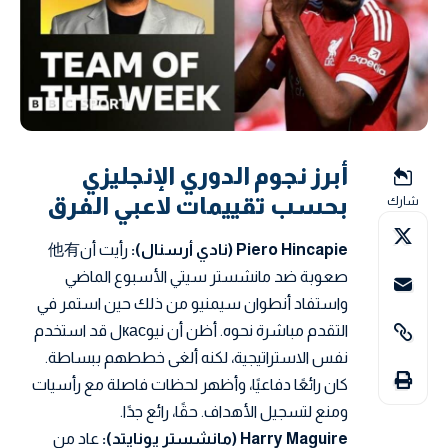
أبرز نجوم الدوري الإنجليزي
بحسب تقييمات لاعبي الفرق
شارك
Piero Hincapie (نادي أرسنال):
رأيت أن他有
صعوبة ضد مانشستر سيتي الأسبوع الماضي
واستفاد أنطوان سيمنيو من ذلك حين استمر في
التقدم مباشرة نحوه. أظن أن نيوкасل قد استخدم
نفس الاستراتيجية، لكنه ألغى خططهم ببساطة.
كان رائعًا دفاعيًا، وأظهر لحظات فاصلة مع رأسيات
ومنع لتسجيل الأهداف. حقًا، رائع جدًا.
Harry Maguire (مانشستر يونايتد):
عاد من