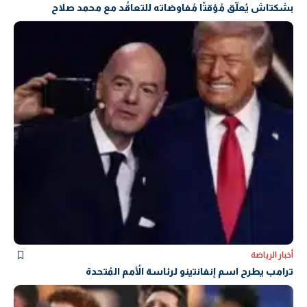
بشكتاش يُعلّق مُؤقتًا مُفاوضاته للتعاقُد مع محمد صلاح
أخبار الرياضة
ترامب يطرح اسم إنفانتينو لرئاسة الأُمم المُتحدة