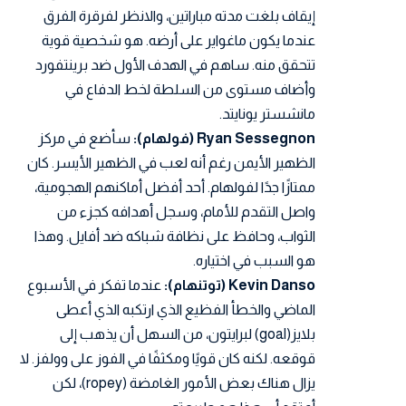
إيقاف بلغت مدته مباراتين، والانظر لفرقرة الفرق
عندما يكون ماغواير على أرضه. هو شخصية قوية
تتحقق منه. ساهم في الهدف الأول ضد برينتفورد
وأضاف مستوى من السلطة لخط الدفاع في
مانشستر يونايتد.
Ryan Sessegnon (فولهام):
سأضع في مركز
الظهير الأيمن رغم أنه لعب في الظهير الأيسر. كان
ممتازًا جدًا لفولهام. أحد أفضل أماكنهم الهجومية،
واصل التقدم للأمام، وسجل أهدافه كجزء من
الثواب، وحافظ على نظافة شباكه ضد أفايل. وهذا
هو السبب في اختياره.
Kevin Danso (توتنهام):
عندما تفكر في الأسبوع
الماضي والخطأ الفظيع الذي ارتكبه الذي أعطى
بلايز(goal) لبرايتون، من السهل أن يذهب إلى
قوقعه. لكنه كان قويًا ومكثفًا في الفوز على وولفز. لا
يزال هناك بعض الأمور الغامضة (ropey)، لكن