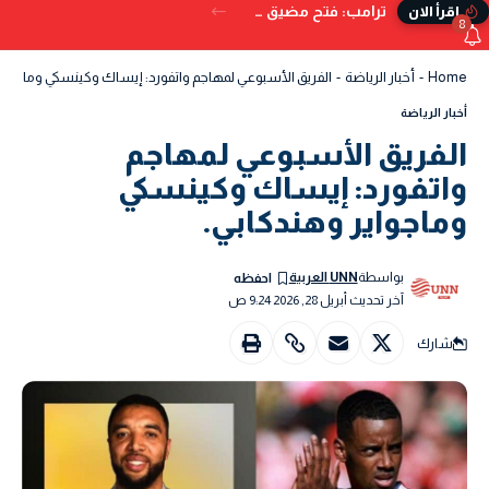
ترامب: فتح مضيق هرمز بات وشيكًا.. ويُحذر من البدائل إذا تعثر الاتفاق
إقرأ الان
8
Home
-
أخبار الرياضة
-
الفريق الأسبوعي لمهاجم واتفورد: إيساك وكينسكي وماجواير 
أخبار الرياضة
الفريق الأسبوعي لمهاجم
واتفورد: إيساك وكينسكي
وماجواير وهندكابي.
بواسطة
UNN العربية
آخر تحديث أبريل 28, 2026 9:24 ص
شارك