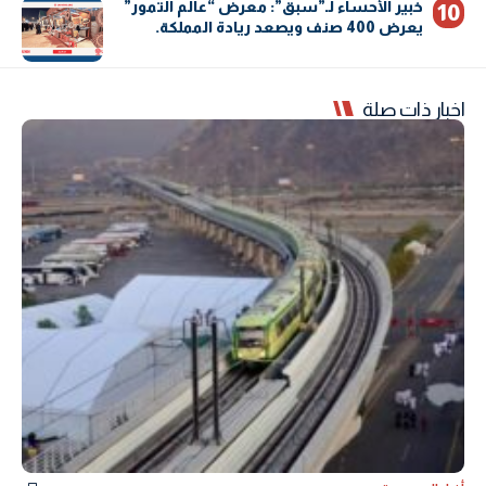
خبير الأحساء لـ”سبق”: معرض “عالم التمور”
يعرض 400 صنف ويصعد ريادة المملكة.
اخبار ذات صلة