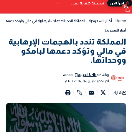
سفينة هندية تغرق قبالة سواحل اليمن بعد تعرضها للإصابة بمقذوف
إقرأ الان
9
Home
-
أخبار السعودية
-
المملكة تندد بالهجمات الإرهابية في مالي وتؤكد دعمها لبام
أخبار السعودية
المملكة تندد بالهجمات الإرهابية
في مالي وتؤكد دعمها لبامكو
ووحداتها.
بواسطة
UNN العربية
آخر تحديث أبريل 26, 2026 1:07 م
شارك