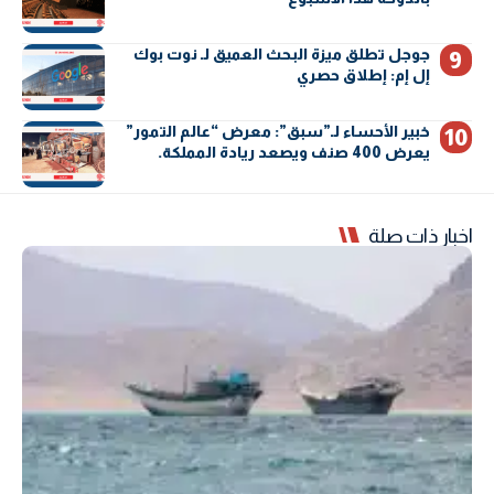
جوجل تطلق ميزة البحث العميق لـ نوت بوك
إل إم: إطلاق حصري
خبير الأحساء لـ”سبق”: معرض “عالم التمور”
يعرض 400 صنف ويصعد ريادة المملكة.
اخبار ذات صلة