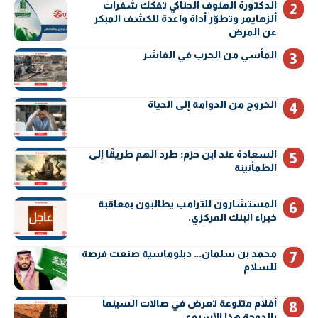
الدكتورة الهنوف الحناكي تفكك شفرات
ألزهايمر وتطوّر أداة واعدة للكشف المبكر
عن المرض
المأسي من الحرب في الفاشر
الخروج من الدوامة إلى الحياة
السعادة عند ابن حزم: طرد الهم طريقًا إلى
الطمأنينة
المستشارون للترامب يطالبون بمعاقبة
خبراء البنك المركزي.
محمد بن سلمان… دبلوماسية صنعت فرصة
للسلام
أفلام متنوعة تعرض في صالات السينما
بالدوحة هذا الأسبوع