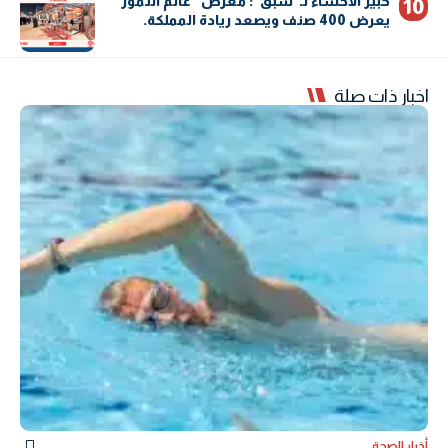
خبير الأحساء لـ”سبق”: معرض “عالم التمور”
يعرض 400 صنف ويصعد ريادة المملكة.
اخبار ذات صلة
أخبار الصحة