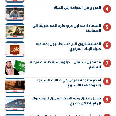
الخروج من الدوامة إلى الحياة
السعادة عند ابن حزم: طرد الهم طريقًا إلى
الطمأنينة
المستشارون للترامب يطالبون بمعاقبة
خبراء البنك المركزي.
محمد بن سلمان… دبلوماسية صنعت فرصة
للسلام
أفلام متنوعة تعرض في صالات السينما
بالدوحة هذا الأسبوع
جوجل تطلق ميزة البحث العميق لـ نوت بوك
إل إم: إطلاق حصري