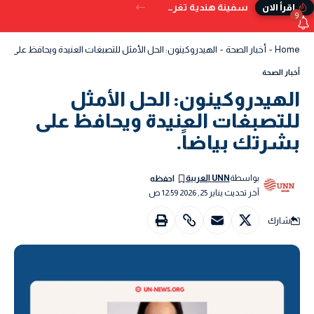
سفينة هندية تغرق قبالة سواحل اليمن بعد تعرضها للإصابة بمقذوف
إقرأ الان
9
Home
-
أخبار الصحة
-
الهيدروكينون: الحل الأمثل للتصبغات العنيدة ويحافظ على بشرت
أخبار الصحة
الهيدروكينون: الحل الأمثل
للتصبغات العنيدة ويحافظ على
بشرتك بياضاً.
بواسطة
UNN العربية
آخر تحديث يناير 25, 2026 12:59 ص
شارك