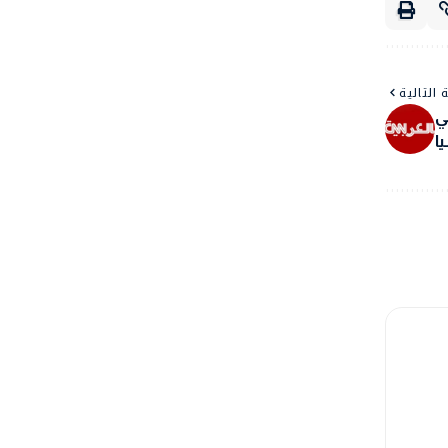
 التالية
ي
يا