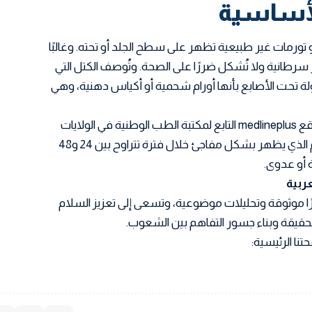
لأساسية
و
تورمات غير طبيعية
تظهر على سطح الجلد أو تحته. وغالبًا
سرطانية
ولا تُشكل ضررًا على الصحة. وتُوصف الكتل التي
 تحت الأصابع بأنها أورام شحمية أو أكياس دهنية، وهي
وتوضح معلومات مأخوذة من موقع medlineplus التابع لمكتبة الطب الوطنية في الولايات
المتحدة، أن الكتل أو الكيس المؤلم الذي يظهر بشكل مفاجئ خلال فترة تتراوح بين 24 و48
ة أو عدوى.
رًا موثوقة وتحليلات موضوعية، وتسعى إلى تعزيز السلام
 الحقيقة وبناء جسور التفاهم بين الشعوب.
تنا الرئيسية: