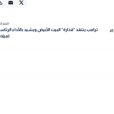
المقالة
ير
ترامب ينتقد “قذارة” البيت الأبيض ويشيد بالأداء الرئاس
لميلان