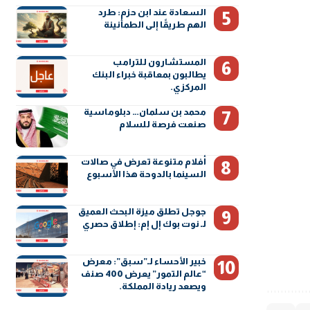
السعادة عند ابن حزم: طرد
الهم طريقًا إلى الطمأنينة
المستشارون للترامب
يطالبون بمعاقبة خبراء البنك
المركزي.
محمد بن سلمان… دبلوماسية
صنعت فرصة للسلام
أفلام متنوعة تعرض في صالات
السينما بالدوحة هذا الأسبوع
جوجل تطلق ميزة البحث العميق
لـ نوت بوك إل إم: إطلاق حصري
خبير الأحساء لـ”سبق”: معرض
“عالم التمور” يعرض 400 صنف
ويصعد ريادة المملكة.