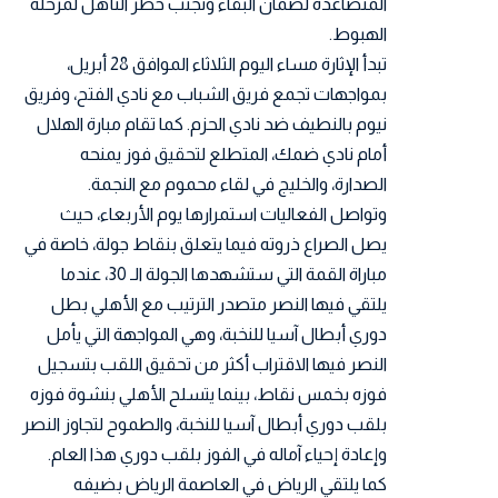
المتصاعدة لضمان البقاء وتجنب خطر التأهل لمرحلة
الهبوط.
تبدأ الإثارة مساء اليوم الثلاثاء الموافق 28 أبريل،
بمواجهات تجمع فريق الشباب مع نادي الفتح، وفريق
نيوم بالنطيف ضد نادي الحزم. كما تقام مبارة الهلال
أمام نادي ضمك، المتطلع لتحقيق فوز يمنحه
الصدارة، والخليج في لقاء محموم مع النجمة.
وتواصل الفعاليات استمرارها يوم الأربعاء، حيث
يصل الصراع ذروته فيما يتعلق بنقاط جولة، خاصة في
مباراة القمة التي ستشهدها الجولة الـ 30، عندما
يلتقي فيها النصر متصدر الترتيب مع الأهلي بطل
دوري أبطال آسيا للنخبة، وهي المواجهة التي يأمل
النصر فيها الاقتراب أكثر من تحقيق اللقب بتسجيل
فوزه بخمس نقاط، بينما يتسلح الأهلي بنشوة فوزه
بلقب دوري أبطال آسيا للنخبة، والطموح لتجاوز النصر
وإعادة إحياء آماله في الفوز بلقب دوري هذا العام.
كما يلتقي الرياض في العاصمة الرياض بضيفه