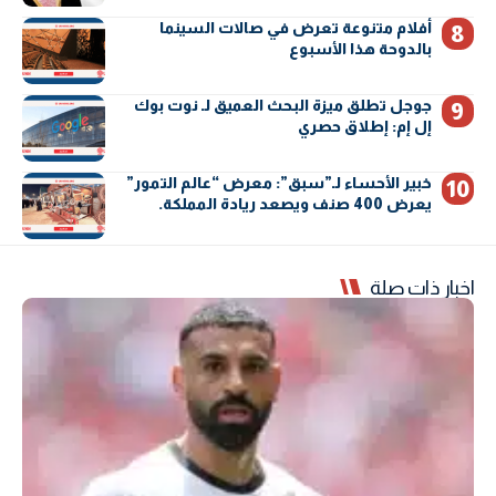
أفلام متنوعة تعرض في صالات السينما
بالدوحة هذا الأسبوع
جوجل تطلق ميزة البحث العميق لـ نوت بوك
إل إم: إطلاق حصري
خبير الأحساء لـ”سبق”: معرض “عالم التمور”
يعرض 400 صنف ويصعد ريادة المملكة.
اخبار ذات صلة