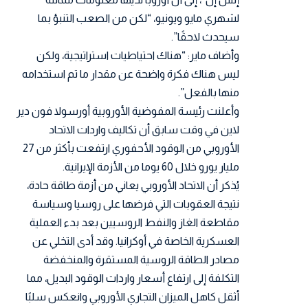
لشهري مايو ويونيو، “لكن من الصعب التنبؤ بما
سيحدث لاحقًا”.
وأضاف ماير: “هناك احتياطيات استراتيجية، ولكن
ليس هناك فكرة واضحة عن مقدار ما تم استخدامه
منها بالفعل”.
وأعلنت رئيسة المفوضية الأوروبية أورسولا فون دير
لاين في وقت سابق أن تكاليف واردات الاتحاد
الأوروبي من الوقود الأحفوري ارتفعت بأكثر من 27
مليار يورو خلال 60 يوما من الأزمة الإيرانية.
يُذكر أن الاتحاد الأوروبي يعاني من أزمة طاقة حادة،
نتيجة العقوبات التي فرضها على روسيا وسياسة
مقاطعة الغاز والنفط الروسيين بعد بدء العملية
العسكرية الخاصة في أوكرانيا. وقد أدى التخلي عن
مصادر الطاقة الروسية المستقرة والمنخفضة
التكلفة إلى ارتفاع أسعار واردات الوقود البديل، مما
أثقل كاهل الميزان التجاري الأوروبي وانعكس سلبًا