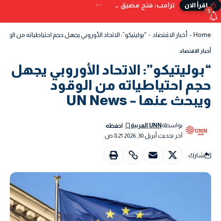
ترامب: فتح مضيق هرمز بات وشيكًا.. ويُحذر من البدائل إذا تعثر الاتفاق
إقرأ الان
9
Home
-
أخبار الاقتصاد
-
“بوليتيكو”: الاتحاد الأوروبي يجهل حجم احتياطياته من الوقود ويبحث
أخبار الاقتصاد
“بوليتيكو”: الاتحاد الأوروبي يجهل
حجم احتياطياته من الوقود
ويبحث عنها – UN News
بواسطة
UNN العربية
آخر تحديث أبريل 30, 2026 8:21 ص
شارك