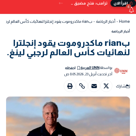
ترامب: فتح مضيق هرمز بات وشيكًا.. ويُحذر من البدائل إذا تعثر الاتفاق
إقرأ الان
6
Home
-
أخبار الرياضة
-
بrian ماكدروموت يقود إنجلترا لنهائيات كأس العالم لرجبي لينغ.
أخبار الرياضة
بrian ماكدروموت يقود إنجلترا
لنهائيات كأس العالم لرجبي لينغ.
بواسطة
UNN العربية
آخر تحديث أبريل 23, 2026 8:05 ص
شارك