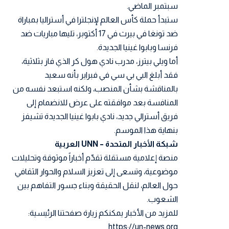
سبتمبر الماضي.
ستبدأ حملة كأس العالم لإنجلترا في أستراليا بمباراة
ضد تونغا في بيرث في 17 أكتوبر، تليها مباريات ضد
فرنسا وبابوا غينيا الجديدة.
أما ويلي بيترز، مدرب نادي هول كر الذي فاز بثلاثية،
فقد أبلغ البي بي سي في فبراير بأنه سعيد
بالمناقشة بشأن المنصب، ولكنه استبعد نفسه من
المنافسة بعد موافقته على عرض للانضمام إلى
فريق أسترالي جديد، نادي بابوا غينيا الجديدة تشيفز
بنهاية هذا الموسم.
شبكة الأخبار المتحدة – UNN العربية
منصة إعلامية مستقلة تقدّم أخباراً موثوقة وتحليلات
موضوعية، وتسعى إلى تعزيز السلام والحوار الثقافي
حول العالم، لنقل الحقيقة وبناء جسور التفاهم بين
الشعوب.
للمزيد من الأخبار يمكنكم زيارة صفحتنا الرئيسية:
https://un-news.org