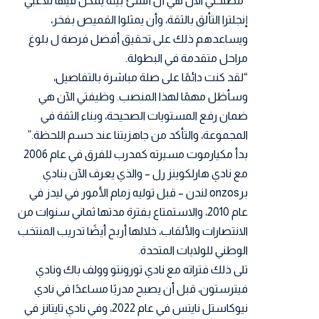
“مصلحتي الآن هي أن أنشئ بيئة يمكن فيها للاعبي
إنجلترا التألق بالثقة، وأن يمثلوا القميص بفخر،
ويساعدهم ذلك على تحقيق أفضل فرصة ل بلوغ
مراحل متقدمة في البطولة.
“لقد كنت دائمًا على صلة مباشرة بالتفاصيل،
وسأظل مهمًا لهذا المنصب. وظيفتي الآن هي
ضمان رفع المستويات الصحيحة، وبناء الثقة في
المجموعة، والتأكد من جاهزيتنا عند حسم اللحظة.”
بدأ مكيارموت مسيرته كمدرب للفرق في عام 2006
مع نادي هارلكوينز رل – والذي يعرف الآن بنادي
برonzos لندن – قبل توليه زمام الأمور في ليدز في
عام 2010، والاستمتاع بفترة مدتها ثماني سنوات من
الانتصارات والألقاب، خلالها أربح أيضًا تدريب المنتخب
الوطني للولايات المتحدة.
تلى ذلك فتراته مع نادي تورونتو وولف باك ونادي
فيترستون، قبل أن يصبح مدربًا مساعدًا في نادي
نيوكاستل نايتس في عام 2022، وفي نادي تايتانز في