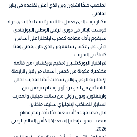
المنصب خلفًا لشاون وين الذي أعلن تقاعده في يناير
الماضي.
مكيارموت، الذي يعمل حاليًا مدربًا مساعدًا لنادي جولد
كوست تايتانز في دوري الرغبي الوطني النيوزيلندي،
سيقوم بأداء مهامه كمدرب لإنجلترا على أساس
جزئي، على عكس سلفه وين الذي كان يقضي وقتًا
كاملًا في التدريب.
تم اختيار
اليوركشيرر
(مقيم يوركشاير) من قائمة
مختصرة مكونة من خمس أسماء من قبل الرابطة
الإنجليزية للرغبي، والتي شملت أيضًا المدرب الحالي
للناشئين في ليدز، براد آرثر، وسام بيرغس من
وارينغتون، وبول راولي من سانت هيلينز، والمدرب
السابق للمنتخب الإنجليزي ستيف ماكنايرا.
قال مكيارموت: “أنا سعيد جدًا بأخذ زمام مهام
منصب مدرب إنجلترا استعدادًا لكأس العالم للرغبي
2026.