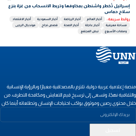
إسرائيل تُخطر واشنطن بمخاوفها وتربط الانسحاب من غزة بنزع
سلاح حماس
روابط سريعة :
أخبار العالم
أخبار الرياضة
أخبار السعودية
أخبار الاقتصاد
مساحة معرفية
أخبار عاجلة
أخبار الصحة
قصص نجاح
مونديال الرجبى
ومضات الأسبوع
نبض المجتمع
نصة إعلامية عربية دولية، تلتزم بالمصداقية معيارًا وبالرؤية الإنسانية
الثقافية نهجًا، وتسعى إلى ترسيخ قيم التعايش ومكافحة التطرف، من
لال محتوى رصين وموثوق يواكب احتياجات الإنسان وتطلعاته أينما كان