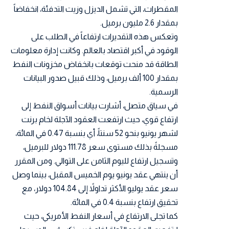
المقطرات، التي تشمل الديزل وزيت التدفئة، انخفاضاً
بمقدار 2.6 مليون برميل.
وتعكس هذه التقديرات ارتفاعاً في الطلب على
الوقود في أكبر اقتصاد بالعالم. وكانت إدارة معلومات
الطاقة قد منحت توقعات بانخفاض مخزونات النفط
بمقدار 100 ألف برميل، وذلك قبيل صدور البيانات
الرسمية.
في سياق متصل، أشارت بيانات أسواق النفط إلى
ارتفاع قوي، حيث ارتفعت العقود الآجلة لخام برنت
لشهر يونيو بنحو 52 سنتاً، أي بنسبة 0.47 في المائة،
مسجلةً بذلك مستوى سعر 111.78 دولار للبرميل،
وتسجيل ارتفاع لليوم الثامن على التوالي. ومن المقرر
أن ينتهي عقد يونيو يوم الخميس المقبل، بينما وصل
سعر عقد يوليو الأكثر تداولاً إلى 104.84 دولار، مع
تحقيق ارتفاع بنسبة 0.4 في المائة.
كما تجلى الارتفاع في أسعار النفط الأمريكي، حيث