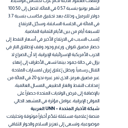
ارتفعت العقود الآجلة لخام غرب تكساس الوسيط
لشهر يونيو بنسبة 0.57 في المائة، لتصل إلى 100.50
دولار للبرميل، وذلك بعد تحقيق مكاسب بنسبة 3.7
في المائة في الجلسة السابقة، وسجّل الارتفاع
للسبعة أيام من بين الأيام الثمانية الماضية.
يُنسب السبب في الارتفاع الأخير في أسعار النفط إلى
حصار مضيق تايوان. ورغم وجود وقف لإطلاق النار في
الحرب الأمريكية الإسرائيلية الإيرانية، إلا أن الصراع لا
يزال في حالة جمود بينما تسعى الأطراف إلى إنهاء
القتال رسمياً. ويظل إغلاق إيران لمسارات الملاحة
عبر مضيق هرمز، الذي تمر عبره نحو 20 في المائة من
إمدادات النفط والغاز الطبيعي المسال العالمية،
بالإضافة إلى فرض الولايات المتحدة حصاراً على
الموانئ الإيرانية، عوامل مؤثرة في المشهد الحالي.
شبكة الأخبار المتحدة – UNN العربية
منصة إعلامية مستقلة تقدّم أخباراً موثوقة وتحليلات
موضوعية، وتسعى إلى تعزيز السلام والحوار الثقافي