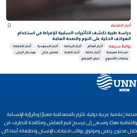
أخبار الاقتصاد
دراسة طبية تكشف التأثيرات السلبية للإفراط في استخدام
الهواتف الذكية على النوم والصحة العامة
روابط سريعة :
أخبار العالم
أخبار الرياضة
أخبار السعودية
أخبار الاقتصاد
مساحة معرفية
أخبار عاجلة
أخبار الصحة
قصص نجاح
مونديال الرجبى
ومضات الأسبوع
نبض المجتمع
نصة إعلامية عربية دولية، تلتزم بالمصداقية معيارًا وبالرؤية الإنسانية
الثقافية نهجًا، وتسعى إلى ترسيخ قيم التعايش ومكافحة التطرف، من
لال محتوى رصين وموثوق يواكب احتياجات الإنسان وتطلعاته أينما كان