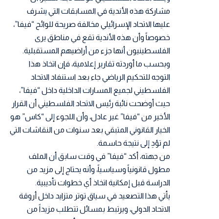
مشاركة هذه الأندية في المسابقات التي يشرف
عليها الاتحاد الإسرائيلي مخالفة صريحة للوائح “فيفا”،
خصوصاً وأن هذه الأندية تقع في مناطق يرى
الفلسطينيون أنها جزء من أراضيهم المستقبلية.
وبحسب ما أوردته تقارير إعلامية، فإن اتخاذ هذا
التوجه للتحكيم الرياضي جاء بعد استنفاد الاتحاد
الفلسطيني لجميع المسارات الداخلية داخل “فيفا”،
حيث أوضحت نائبة رئيس الاتحاد الفلسطيني أن القرار
الأخير من “فيفا” غير عادل، وأن اللجوء إلى “كاس” هو
الخيار القانوني المتبقي بعد سنوات من النقاشات التي
لم تؤدِ إلى نتيجة حاسمة.
من جهته، أكد “فيفا” في وقت سابق أن الملف
مطول قانونياً وسياسياً، وأنه يحتاج إلى مزيد من
الدراسة قبل إمكانية اتخاذ أي خطوات تأديبية.
يأتي هذا التصعيد في سياق توتر متزايد داخل أروقة
الاتحاد الدولي، ويرتبط بمسائل تتطلب مزيداً من