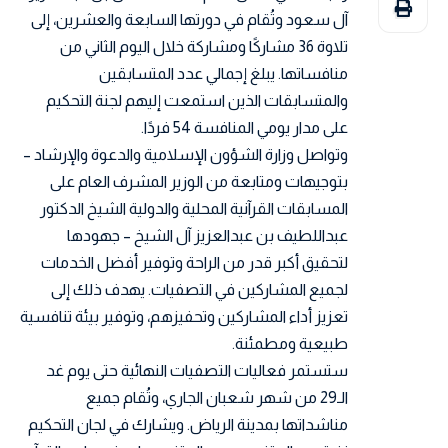
آل سعود وتُقام في دورتها السابعة والعشرين، إلى
تلاوة 36 مشاركًا ومشاركة خلال اليوم الثاني من
منافساتها. يبلغ إجمالي عدد المتسابقين
والمتسابقات الذين استمعت إليهم لجنة التحكيم
على مدار يومي المنافسة 54 فردًا.
وتواصل وزارة الشؤون الإسلامية والدعوة والإرشاد –
بتوجيهات ومتابعة من الوزير المشرف العام على
المسابقات القرآنية المحلية والدولية الشيخ الدكتور
عبداللطيف بن عبدالعزيز آل الشيخ – جهودها
لتحقيق أكبر قدر من الراحة وتوفير أفضل الخدمات
لجميع المشاركين في التصفيات. يهدف ذلك إلى
تعزيز أداء المشاركين وتحفيزهم، وتوفير بيئة تنافسية
طبيعية ومطمئنة.
ستستمر فعاليات التصفيات النهائية حتى يوم غد
الـ29 من شهر شعبان الجاري، وتُقام جميع
مناشداتها بمدينة الرياض. ويشارك في لجان التحكيم