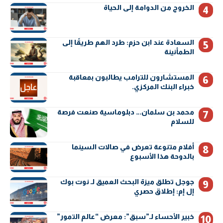
الخروج من الدوامة إلى الحياة
السعادة عند ابن حزم: طرد الهم طريقًا إلى
الطمأنينة
المستشارون للترامب يطالبون بمعاقبة
خبراء البنك المركزي.
محمد بن سلمان… دبلوماسية صنعت فرصة
للسلام
أفلام متنوعة تعرض في صالات السينما
بالدوحة هذا الأسبوع
جوجل تطلق ميزة البحث العميق لـ نوت بوك
إل إم: إطلاق حصري
خبير الأحساء لـ”سبق”: معرض “عالم التمور”