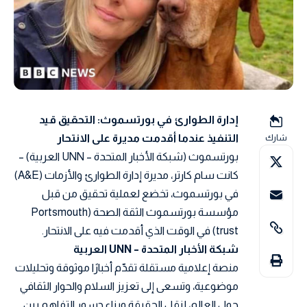
إدارة الطوارئ في بورتسموث: التحقيق قيد
التنفيذ عندما أقدمت مديرة على الانتحار
شارك
بورتسموث (شبكة الأخبار المتحدة – UNN العربية) –
كانت سام كارتر، مديرة إدارة الطوارئ والأزمات (A&E)
في بورتسموث، تخضع لعملية تحقيق من قبل
مؤسسة بورتسموث الثقة الصحة (Portsmouth
trust) في الوقت الذي أقدمت فيه على الانتحار.
شبكة الأخبار المتحدة – UNN العربية
منصة إعلامية مستقلة تقدّم أخبارًا موثوقة وتحليلات
موضوعية، وتسعى إلى تعزيز السلام والحوار الثقافي
حول العالم، لنقل الحقيقة وبناء جسور التفاهم بين