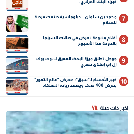
خبراء البنك المركزي.
محمد بن سلمان… دبلوماسية صنعت فرصة
للسلام
أفلام متنوعة تعرض في صالات السينما
بالدوحة هذا الأسبوع
جوجل تطلق ميزة البحث العميق لـ نوت بوك
إل إم: إطلاق حصري
خبير الأحساء لـ”سبق”: معرض “عالم التمور”
يعرض 400 صنف ويصعد ريادة المملكة.
اخبار ذات صلة