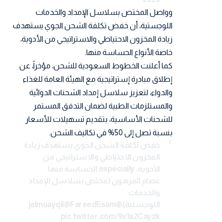
وواصل المختص بسلاسل الإمداد والخدمات
اللوجستية، أن خفض تكلفة الشحن الجوي يستهدف
زيادة المخزون الاحتياطي والاستراتيجي من الأدوية،
خاصة الأنواع الحساسة منها.
كما أعلنت الخطوط السعودية للشحن، مؤخراً، عن
إطلاق مبادرة إستراتيجية مع الهيئة العامة للغذاء
والدواء، لتعزيز سلاسل إمداد الشحنات الدوائية
والمستلزمات الطبية لضمان التدفق المستمر
للشحنات الأساسية، بتقديم تسهيلات للأسعار
بنسبة تصل إلى 50% في تكاليف الشحن.
خفض تكلفة الشحن الجوي يستهدف زيادة
المخزون الاحتياطي والاستراتيجي من
الأدوية، especially الحساسة منها
عصام المرهون (مختص بسلاسل الإمداد
والخدمات
اللوجستية)
@jalmuayqil
@FareedEsam
pic.twitter.com/9v1a2Cayzk