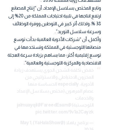
مستهدفات رؤية المملكة 2030”.
وتابع المختص بسلاسل الإمداد، أن “إنتاج المصانع
ارتفع انتاجها في تلبية احتياجات المملكة من 20% إلى
38 %، ولذلك أثر كبير في التوطين ووفرة الوظائف
وسرعة سلاسل التوريد”.
وأكمل، أن “شركات الأدوية العالمية بدأت توسع
منصاتها اللوجستية في المملكة وتستخدمها في
توسع إقليمية أكثر؛ مما يساهم بزيادة سرعة العجلة
الاقتصادية والمركزية اللوجستية والعالمية”.
خفض تكلفة الشحن الجوي يستهدف زيادة
المخزون الاحتياطي والاستراتيجي من
الأدوية، especially الحساسة منها
عصام المرهون (مختص بسلاسل الإمداد
والخدمات
اللوجستية)
@jalmuayqil
@FareedEsam
pic.twitter.com/9v1a2Cayzk
— برنامج ياهلا (@YaHalaShow)
May 1,
2026