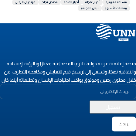
مساحة معرفية
أخبار عاجلة
أخبار الصحة
قصص نجاح
مونديال الرجبى
ومضات الأسبوع
نبض المجتمع
نصة إعلامية عربية دولية، تلتزم بالمصداقية معيارًا وبالرؤية الإنسانية
الثقافية نهجًا، وتسعى إلى ترسيخ قيم التعايش ومكافحة التطرف، من
لال محتوى رصين وموثوق يواكب احتياجات الإنسان وتطلعاته أينما كان