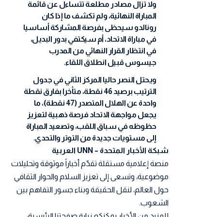
ولا تزال مصادر مطلعة تتساءل عن قائمة
المباراة النهائية، ولم تكشف ما إذا كان
رونالدو سيحظى بفرصة المشاركة أساسيا
في مباراة الاتحاد، أم سيكتفي بدور البديل،
في انتظار القرار النهائي من المدرب
جيسوس قبيل انطلاق اللقاء.
ويحتل النصر حاليا المركز الثاني في جدول
الترتيب برصيد 46 نقطة، متأخرا بفارق نقطة
واحدة عن الهلال المتصدر (47 نقطة)، ما
يجعل مواجهة الاتحاد فرصة ذهبية لتعزيز
حظوظه في سباق اللقب، وتصعيد المباراة
إلى مستويات جديدة من التوتر والتحدي.
شبكة الأخبار المتحدة – UNN العربية
منصة إعلامية مستقلة تقدّم أخباراً موثوقة وتحليلات
موضوعية، وتسعى إلى تعزيز السلام والحوار الثقافي
حول العالم، لنقل الحقيقة وبناء جسور التفاهم بين
الشعوب.
للمزيد من الأخبار يمكنكم زيارة صفحتنا الرئيسية: