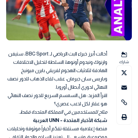
أحالت أبرز خبراء البث الرياضي لـ BBC Sport، ستيفن
وارنوك ونيدوم أونوها، السلطة لتحليل الاختلافات
شارك
الهادفة لثلاثيات الهجوم لفريقي بايرن ميونيخ
وباريس سان جيرمان، عقب لقاء الذهاب للدور نصف
النهائي لدوري أبطال أوروبا.
اقرأ المزيد: هل السمسم السريع للدور نصف النهائي
هو عقار لكل لاعب عصري؟
متاح للمستخدمين في المملكة المتحدة فقط.
شبكة الأخبار المتحدة – UNN العربية
منصة إعلامية مستقلة تقدّم أخباراً موثوقة وتحليلات
موضوعية، وتسعى إلى تعزيز السلام والحوار الثقافي