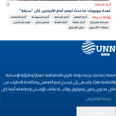
أخبار الرياضة
عُمدة نيويورك: ما حدث لمِصر أمام الأرجنتين كان “سرقة”
روابط سريعة :
أخبار العالم
أخبار الرياضة
أخبار السعودية
أخبار الاقتصاد
مساحة معرفية
أخبار عاجلة
أخبار الصحة
قصص نجاح
مونديال الرجبى
ومضات الأسبوع
نبض المجتمع
نصة إعلامية عربية دولية، تلتزم بالمصداقية معيارًا وبالرؤية الإنسانية
الثقافية نهجًا، وتسعى إلى ترسيخ قيم التعايش ومكافحة التطرف، من
لال محتوى رصين وموثوق يواكب احتياجات الإنسان وتطلعاته أينما كان