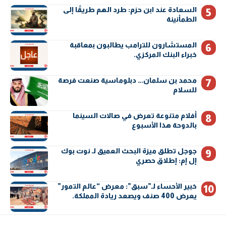
السعادة عند ابن حزم: طرد الهم طريقًا إلى
الطمأنينة
المستشارون للترامب يطالبون بمعاقبة
خبراء البنك المركزي.
محمد بن سلمان… دبلوماسية صنعت فرصة
للسلام
أفلام متنوعة تعرض في صالات السينما
بالدوحة هذا الأسبوع
جوجل تطلق ميزة البحث العميق لـ نوت بوك
إل إم: إطلاق حصري
خبير الأحساء لـ”سبق”: معرض “عالم التمور”
يعرض 400 صنف ويصعد ريادة المملكة.