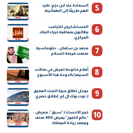
السعادة عند ابن حزم: طرد
الهم طريقًا إلى الطمأنينة
المستشارون للترامب
يطالبون بمعاقبة خبراء البنك
المركزي.
محمد بن سلمان… دبلوماسية
صنعت فرصة للسلام
أفلام متنوعة تعرض في صالات
السينما بالدوحة هذا الأسبوع
جوجل تطلق ميزة البحث العميق
لـ نوت بوك إل إم: إطلاق حصري
خبير الأحساء لـ”سبق”: معرض
“عالم التمور” يعرض 400 صنف
ويصعد ريادة المملكة.