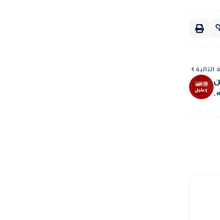
 التالية
ن
.