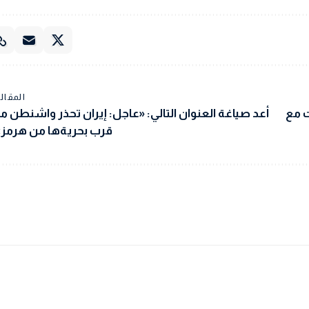
المقالة
ت مع
أعد صياغة العنوان التالي: «عاجل: إيران تحذر واشنطن م
قرب بحريةها من هرمز»