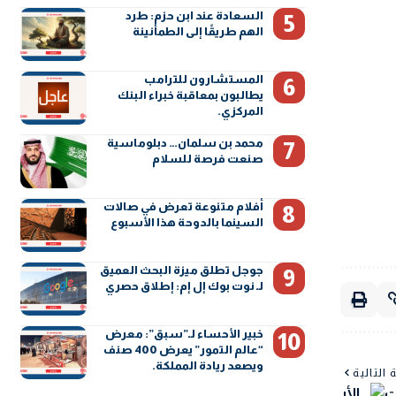
السعادة عند ابن حزم: طرد
الهم طريقًا إلى الطمأنينة
المستشارون للترامب
يطالبون بمعاقبة خبراء البنك
المركزي.
محمد بن سلمان… دبلوماسية
صنعت فرصة للسلام
أفلام متنوعة تعرض في صالات
السينما بالدوحة هذا الأسبوع
جوجل تطلق ميزة البحث العميق
لـ نوت بوك إل إم: إطلاق حصري
خبير الأحساء لـ”سبق”: معرض
“عالم التمور” يعرض 400 صنف
ويصعد ريادة المملكة.
 التالية
ت