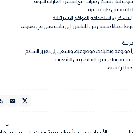
وب لبنان بشكل متزايد، مع استمرار الغارات الجوية
عاملة بنفس طريقة غزة.
 العسكري، استهدافه للمواقع الإسرائيلية.
 ضحايا مدنيين بين اللبنانيين، إلى جانب قتلى في صفوف
اً موثوقة وتحليلات موضوعية، وتسعى إلى تعزيز السلام
 الحقيقة وبناء جسور التفاهم بين الشعوب.
تنا الرئيسية:
المقالة
الي 12 مليار ريال
الأرصاد تحذر من أمطار غزيرة وتحث على اتباع تنبيها