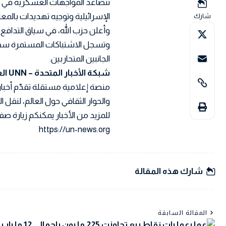
تتصاعد المواجهات العسكرية في جن
الإسرائيلية وتوجيه تهديدات بالم
شارك
وأعلن حزب الله، في سياق التدافع
وتسجل الاشتباكات المستمرة سقوط
الجانبين المتحاربين.
شبكة الأخبار المتحدة – UNN العربية
منصة إعلامية مستقلة تقدّم أخبار
والحوار الثقافي حول العالم، لنقل
للمزيد من الأخبار يمكنكم زيارة صفح
https://un-news.org
شارك هذه المقالة
المقالة السابقة
عمليات نقاط بيع تجاوزت 225 مليون بإجم