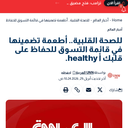
ترامب: فتح مضيق هرمز بات وشيكًا.. ويُحذر من البدائل إذا تعثر الاتفاق
إقرأ الان
8
Home
-
أخبار العالم
-
للصحة القلبية.. أطعمة تضمينها في قائمة التسوق للحفاظ على قلبك أ y
أخبار العالم
للصحة القلبية.. أطعمة تضمينها
في قائمة التسوق للحفاظ على
قلبك أ healthy.
بواسطة
UNN العربية
آخر تحديث أبريل 29, 2026 10:24 ص
شارك