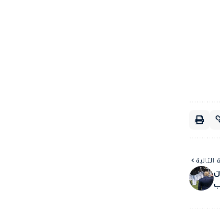
 التالية
ن
ب