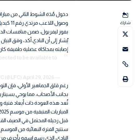
دخول مُدَة الشوط الثاني من مبا
وصول ال
شارك
بفوز ليفربول، ضمن منافسات الدوري
يُشار إلى أن النادي أكد، وفق البي
إصابته بمحاكاة عضلية طفيفة كان أ
ected to be available to
April 29, 2026
— Liverpool FC (@LFC)
رغم قلق الجماهير الأولي، فإن الت
بجانب الأصحاب، مما يوحي بسينار
تُعد هذه العودة ذات أبعاد فنية
قبل رحيله المحتمل في الصيف القا
ستتيح الفترة النهائية من الموسم 
النادي، الذي رسم اسمه بأحرف من ذ