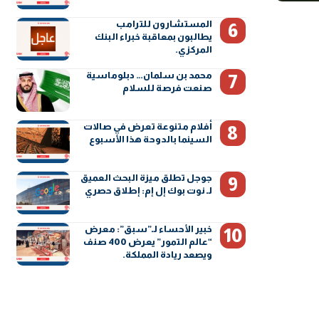
المستشارون للترامب
يطالبون بمعاقبة خبراء البنك
المركزي.
محمد بن سلمان… دبلوماسية
صنعت فرصة للسلام
أفلام متنوعة تعرض في صالات
السينما بالدوحة هذا الأسبوع
جوجل تطلق ميزة البحث العميق
لـ نوت بوك إل إم: إطلاق حصري
خبير الأحساء لـ”سبق”: معرض
“عالم التمور” يعرض 400 صنف
ويصعد ريادة المملكة.