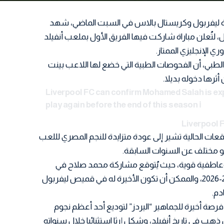
راة ليفربول وكريستال بالاس في السبت الماضي، شهد
لاعب مرتدي رقم 11 كبديل، لتُعلن مباراة شاركت فيها الفريق الأول بملعب أنفيلد
 الإنجليزي الممتاز.
ان الطبي، أن الفحوصات الطبية التي خضع لها اللاعب بينت
ثرها دخوله بديلا.
Liverpool FC can confirm Mohamed Salah is exp
play again before the end of this season ℹ️
وقعات الحالية تشير إلى عودة متزايدة للنجم المصري لللعب
يو مختلف عن السنوات السابقة.
 وعاطفية قوية، حيث يُتوقع مشاركة محمد صلاح في
المباريات المتبقية من موسم 2025-2026، والممكن أن تكون الأخيرة له في قميص ليفربول
دم.
فرصة أخيرة للجماهير “اليردز” لتوديع أحد أعظم نجوم
هب في تاريخ أنفيلد، وشكل إرثا استثنائيا خلال سنواته