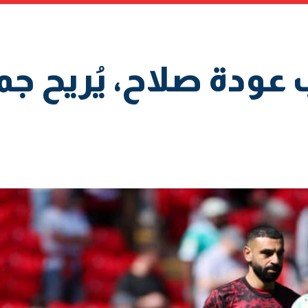
 عودة صلاح، يُريح جم