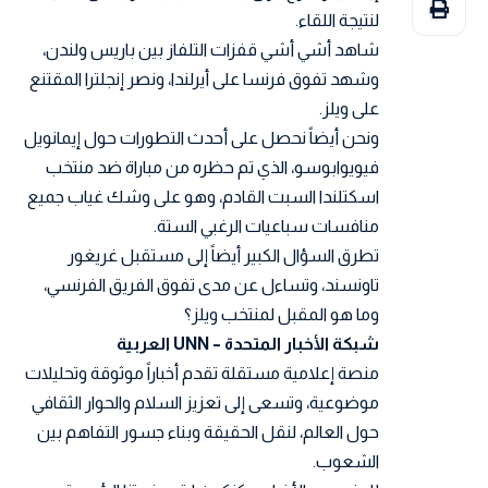
لنتيجة اللقاء.
شاهد أشي أشي قفزات التلفاز بين باريس ولندن،
وشهد تفوق فرنسا على أيرلندا، ونصر إنجلترا المقتنع
على ويلز.
ونحن أيضاً نحصل على أحدث التطورات حول إيمانويل
فيويوابوسو، الذي تم حظره من مباراة ضد منتخب
اسكتلندا السبت القادم، وهو على وشك غياب جميع
منافسات سباعيات الرغبي الستة.
تطرق السؤال الكبير أيضاً إلى مستقبل غريغور
تاونسند، وتساءل عن مدى تفوق الفريق الفرنسي،
وما هو المقبل لمنتخب ويلز؟
شبكة الأخبار المتحدة – UNN العربية
منصة إعلامية مستقلة تقدم أخباراً موثوقة وتحليلات
موضوعية، وتسعى إلى تعزيز السلام والحوار الثقافي
حول العالم، لنقل الحقيقة وبناء جسور التفاهم بين
الشعوب.