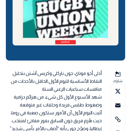
أدلى أجو موناي، جون باركلي وكريس آشتن بتحليل
النقاط الأساسية لليوم الأول الحافل بالأحداث من
شارك
منافسات سباعيات الرغبي الستة.
شهد الأسبوع الأول كل شيء، من هزائم درامية
وضغوط طقس فريدة وحلقات غير متوقعة.
أثبت اليوم الأول أن الأمور ستكون صعبة في روما،
حيث هُزم فريق جون السابق بفوز مفاجئ لمنتخب
إيطاليا، وصرّح جون بأنه “أصاب بالأمر بأسى شديد”