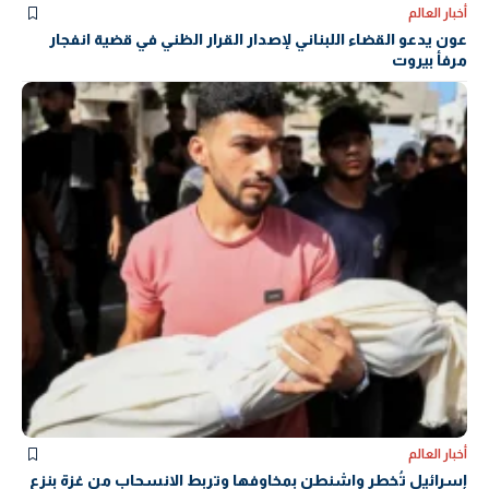
أخبار العالم
عون يدعو القضاء اللبناني لإصدار القرار الظني في قضية انفجار
مرفأ بيروت
أخبار العالم
إسرائيل تُخطر واشنطن بمخاوفها وتربط الانسحاب من غزة بنزع