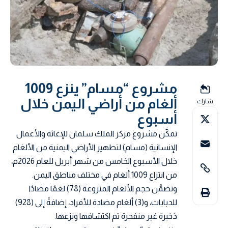
مشروع “مسام” ينزع 1009
ألغام من أراضي اليمن خلال
شارك
أسبوع
تمكَّن مشروع مركز الملك سلمان للإغاثة والأعمال
الإنسانية (مسام) لتطهير الأراضي اليمنية من الألغام
خلال الأسبوع الخامس من شهر أبريل للعام 2026م،
من انتزاع 1009 ألغام في مختلف مناطق اليمن.
وتضمَّن حجم الألغام المنزوعة (78) لغمًا مضادًا
للدبابات، و(3) ألغام مضادة للأفراد، إضافةً إلى (928)
ذخيرة غير منفجرة تم اكتشافها ونزعها.