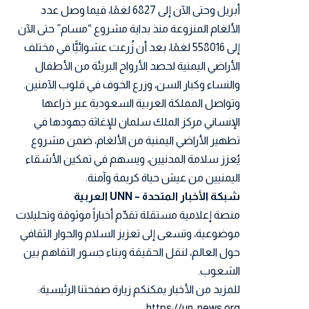
أبريل وحتى الآن إلى 6827 لغمًا، فيما وصل عدد
الألغام المنزوعة منذ بداية مشروع “مسام” حتى الآن
إلى 558016 لغمًا، بعد أن زُرعت عشوائيًّا في مختلف
الأراضي اليمنية لحصد الأرواح البريئة من الأطفال
والنساء وكبار السن، وزرع الخوف في قلوب الآمنين.
وتواصل المملكة العربية السعودية عبر ذراعها
الإنساني مركز الملك سلمان للإغاثة جهودها في
تطهير الأراضي اليمنية من الألغام، ضمن مشروع
يُعزز سلامة المدنيين، ويسهم في تمكين الأشقاء
اليمنيين من عيش حياة كريمة وآمنة.
شبكة الأخبار المتحدة – UNN العربية
منصة إعلامية مستقلة تقدّم أخباراً موثوقة وتحليلات
موضوعية، وتسعى إلى تعزيز السلام والحوار الثقافي
حول العالم، لنقل الحقيقة وبناء جسور التفاهم بين
الشعوب.
للمزيد من الأخبار يمكنكم زيارة صفحتنا الرئيسية:
https://un-news.org