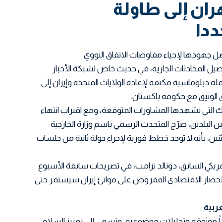
ن إلى طاولة
دا
ل جهودها لإحياء مفاوضات الاتفاق النووي
يل المحادثات الجارية، في حديث خاص لشبكة الأخبار
صر تشن حملة دبلوماسية مكثفة لإعادة الولايات المتحدة وإيران إلى
 الوثيق مع حكومة باكستان.
 التي تشهدها المشاورات المتوقعة، ومع اقتراب انتهاء
 البلدين، صرّح المتحدث الرسمي باسم وزارة الخارجية
اثنين، بأنه لا توجد خطط فورية لإجراء جولة ثانية من جلسات
ريكي السابق، دونالد ترامب، في تصريحات سابقة الأسبوع
لحصار الاقتصادي المفروض على موانئ إيران سيستمر حتى
اً موثوقة وتحليلات موضوعية، وتسعى إلى تعزيز السلام