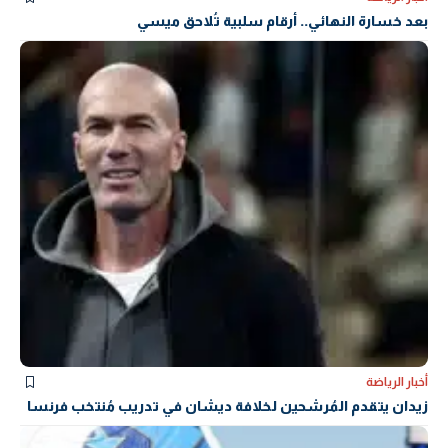
بعد خسارة النهائي.. أرقام سلبية تُلاحق ميسي
أخبار الرياضة
زيدان يتقدم المُرشحين لخلافة ديشان في تدريب مُنتخب فرنسا