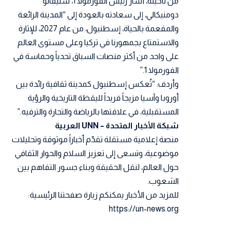
من ناحيته، أشار رئيس الفورمولا 1، ستيفانو
دومنيكالي، إلى سعادته بالعودة إلى “المدينة الرائعة
والمفعمة بالحياة، إسطنبول، من عام 2027، للإثارة
والاستمتاع بجمهورنا في تركيا وعلى مستوى العالم
على واحد من أكثر منصات السباق تحدياً وحماسة في
الفورمولا 1.”
وأردف: “تُعكس إسطنبول كمدينة ثقافية رائدة بين
أوروبا وآسيا مزيجاً فريداً لليقظة التاريخية والرؤية
المستقبلية، في علاقتها بالرياضة والتجارة والترفيه.”
شبكة الأخبار المتحدة – UNN العربية
منصة إعلامية مستقلة تقدّم أخباراً موثوقة وتحليلات
موضوعية، وتسعى إلى تعزيز السلام والحوار الثقافي
حول العالم، لنقل الحقيقة وبناء جسور التفاهم بين
الشعوب.
للمزيد من الأخبار يمكنكم زيارة صفحتنا الرئيسية:
https://un-news.org