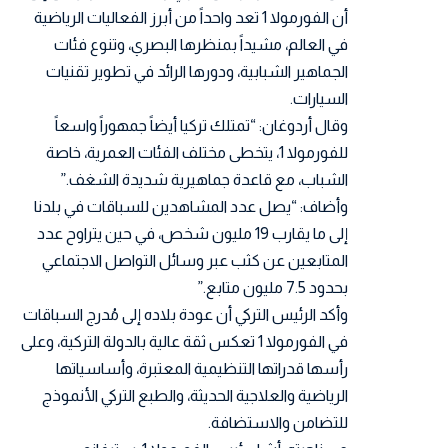
أن الفورمولا 1 تعد واحداً من أبرز الفعاليات الرياضية
في العالم، مشيداً بمنظرها البصري، وتنوع فئات
الجماهير الشبابية، ودورها الرائد في تطوير تقنيات
السيارات.
وقال أردوغان: “تمتلك تركيا أيضاً جمهوراً واسعاً
للفورمولا 1، يتخطى مختلف الفئات العمرية، خاصة
الشباب، مع قاعدة جماهيرية شديدة الشغف.”
وأضاف: “يصل عدد المشاهدين للسباقات في بلدنا
إلى ما يقارب 19 مليون شخص، في حين يتراوح عدد
المتابعين عن كثب عبر وسائل التواصل الاجتماعي
بحدود 7.5 مليون متابع.”
وأكد الرئيس التركي أن عودة بلاده إلى مُدرج السباقات
في الفورمولا 1 تعكس ثقة عالية بالدولة التركية، وعلى
رأسها قدراتها التنظيمية المعتبرة، وأساسياتها
الرياضية والعلاجية الحديثة، والطبع التركي الأنموذج
للتضامن والاستضافة.