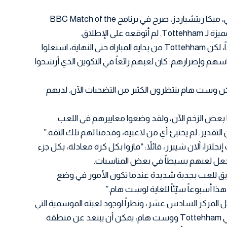
المُعسكر السابق لفريق مان سيتي، ميكا ريتشياردز، صرح في برنامج BBC Match of the
أضاف: “لعب فيلا بشكل سيء جداً، لكن Tottehham من بداية المباراة حتى النهاية، استغلوا
هم وإصرارهم. كان لعبهم رائعاً في التكوين الذي أرشحوا
لكن وست هام ينتظرون الكثير من التضحيات الآن. لديهم
ائلاً: “لدى Tottehham ربما بعض الزخم الآن، ولقد وضعوا معاييرهم في اللعب.
التقدير. لم يختبئ أي من لاعبيه، وقدمنا لهم تلك الثقة.”
لترا، آلان شييرر، قائلاً: “فازوا بكل كرة معادلة، بكل جزء
بجعل لعبهم بسيطاً في بعض المناسبات.
يق للعب بجدية شديدة عندما تكون الأمور في وضع
 المركز السادس عشر، ونظراً لوجود لعبته الموسمية التي
تم لعبها بشكل مختلف عن فريقي Tottehham ووست هام، يمكن أن يبتعد عن منطقة