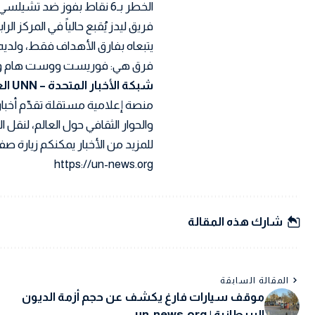
الخطر بـ6 نقاط بفوز ضد تشيلسي في مباراة ستُلعب الاثنين (15:00 BST).
يتبعاه بفارق الأهداف فقط، ولديه 
فرق هي: فوريست ووست هام وتtehham
شبكة الأخبار المتحدة – UNN العربية
منصة إعلامية مستقلة تقدّم أخبار
والحوار الثقافي حول العالم، لنقل
للمزيد من الأخبار يمكنكم زيارة صفح
https://un-news.org
شارك هذه المقالة
المقالة السابقة
موقف سيارات فارغ يكشف عن حجم أزمة الديون
البريطانية | un-news.org