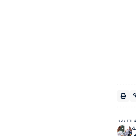
 التالية
ى 2026 للجولة
.