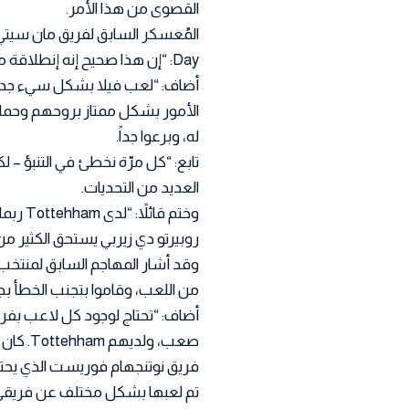
القصوى من هذا الأمر.
Day: “إن هذا صحيح إنه إنطلاقة مميزة لـ Tottehham. لم أتوقعه على الإطلاق.
الأمور بشكل ممتاز بروحهم وحماس
له، وبرعوا جداً.
تابع: “كل مرّة نخطئ في التنبؤ – 
العديد من التحديات.
وختم ق
روبيرتو دي زيربي يستحق الكثير من 
وقد أشار المهاجم السابق لمنتخب إنج
من اللعب، وقاموا بتجنب الخطأ 
أضاف: “تحتاج لوجود كل لاعب بفر
صعب، ولديهم Tottehham. كان هذا أسبوعاً سيّئاً للغاية لوست هام.”
فريق نوتنجهام فوريست الذي يحتل