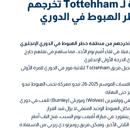
إنطلاقة إيجابية لـ Tottehham تخرجهم
 الهبوط في الدوري
جة 2-1 على آستون فيلا في لقاء أقيم يوم الأحد، مما ساهم في نقلهم خارج
لدرجة الأولى الإنجليزي.
يأتي هذا الفوز المهم كجزء من تسجيل فريق Tottehham لثلاثية فوز في الدوري للمرة الأولى
مع بقاء ثلاثة أسابيع على نهاية منافسات الموسم 2025-26، تبدو معركة تجنب الهبوط تبدو
حتى النهاية.
في الوقت الحالي، تمت هبوط فريقي وولفيرين (Wolves) وبورنلي (Burnley) للعب في دوري
كان الهبوط الوحيد المتبقي لا يزال قيد القرار.
يق وست هام 3-0 على برينتفورد في مباراة أقيمت يوم السبت، فتح الباب أمام
لترتيب الثلاثي الأخير، وتمكن فريق روبيرتو دي زيربي من الاستفادة