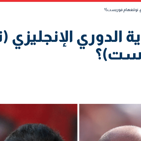
م، نوتنغهام فوريست)؟
ة الدوري الإنجليزي 
يست)؟