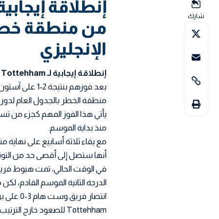
شارك
من منطقة خطر
الإنجليزي
إنطلاقة إيجابية لـ Tottehham تخرجهم من منطقة خطر الهبوط في الدوري الإنجليزي
بعد فوزهم بنتي
منطقة الخطر بالجدول العام لدوري ا
منذ بداية الموسم.
أنها ستصل إلى أقصى حد من التوتر 
الدرجة الثانية الموسم القادم، لكن م
انتصار فر
Tottehham للصعود خارج ا