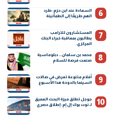
السعادة عند ابن حزم: طرد
الهم طريقًا إلى الطمأنينة
المستشارون للترامب
يطالبون بمعاقبة خبراء البنك
المركزي.
محمد بن سلمان… دبلوماسية
صنعت فرصة للسلام
أفلام متنوعة تعرض في صالات
السينما بالدوحة هذا الأسبوع
جوجل تطلق ميزة البحث العميق
لـ نوت بوك إل إم: إطلاق حصري