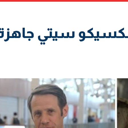
كو سيتي جاهزة لموند