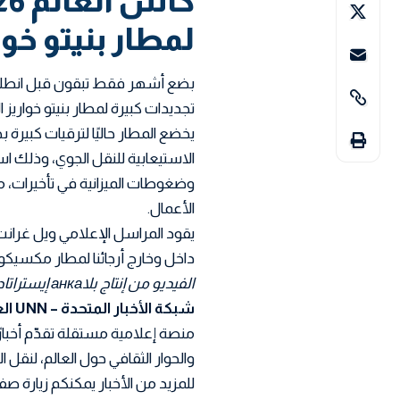
لمطار بنيتو خوا
تجديدات كبيرة لمطار بنيتو خواري
يخضع المطار حاليًا لترقيات كبيرة ب
الاستيعابية للنقل الجوي، وذلك است
وضغوطات الميزانية في تأخيرات،
الأعمال.
يقود المراسل الإعلامي ويل غرانت ب
داخل وخارج أرجائنا لمطار مكسيكو س
الفيديو من إنتاج بلاанка إيستراتادا
شبكة الأخبار المتحدة – UNN العربية
منصة إعلامية مستقلة تقدّم أخبار
والحوار الثقافي حول العالم، لنقل
للمزيد من الأخبار يمكنكم زيارة صفح