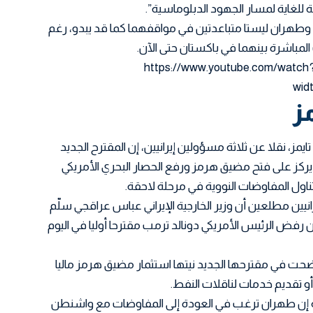
سمة للغاية لمسار الجهود الدبلوماسية”.
طهران ليستا متباعدتين في مواقفهما كما قد يبدو، رغم
المباشرة بينهما في باكستان حتى الآن.
https://www.youtube.com/watch
wid
ز
مز، نقلا عن ثلاثة مسؤولين إيرانيين، إن المقترح الجديد
كز على فتح مضيق هرمز ورفع الحصار البحري الأمريكي
ناول المفاوضات النووية في مرحلة لاحقة.
ين مطلعين أن وزير الخارجية الإيراني عباس عراقجي سلّم
ن رفض الرئيس الأمريكي دونالد ترمب مقترحا أوليا في اليوم
وضحت في مقترحها الجديد نيتها استثمار مضيق هرمز ماليا
 تقديم خدمات لناقلات النفط.
 إن طهران ترغب في العودة إلى المفاوضات مع واشنطن