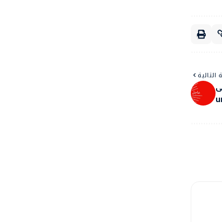
 التالية
ى
u