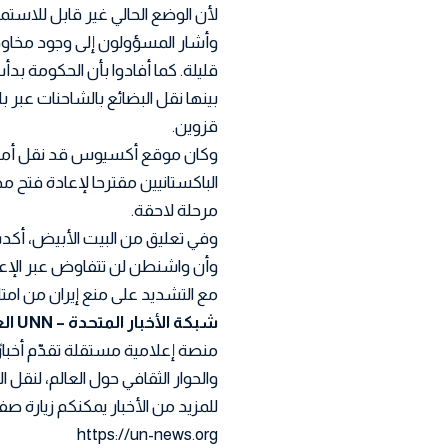
لأن الوضع الحالي غير قابل للاستمر
وأشار المسؤولون إلى وجود مخاوف 
قليلة. كما أفادوا بأن الحكومة ب
بينها نقل البضائع بالشاحنات عبر
قزوين.
وكان موقع أكسيوس قد نقل أمس 
الباكستانيين مقترحا لإعادة فتح م
مرحلة لاحقة.
وفي تعليق من البيت الأبيض، أ
وأن واشنطن لن تتفاوض عبر الإعل
مع التشديد على منع إيران من امت
شبكة الأخبار المتحدة – UNN العربية
منصة إعلامية مستقلة تقدّم أخبار
والحوار الثقافي حول العالم، لنقل
للمزيد من الأخبار يمكنكم زيارة صفح
https://un-news.org