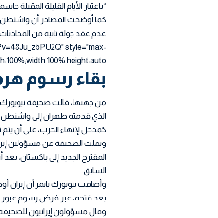
“باعتبار الأيام القليلة المقبلة حا
كما أوضحت المصادر أن واشنطن و
عدم عقد جولة ثانية من المحادثات 
?v=48Ju_zbPU2Q" style="max-
th:100%;width:100%;height:auto
بقاء رسوم هرم
من جهتها، قالت صحيفة نيويورك تاي
الذي قدمته طهران إلى واشنطن ير
كمدخل لإنهاء الحرب، على أن يتم ت
ونقلت الصحيفة عن مسؤولين إيراني
المقترح الجديد إلى باكستان، بعد أ
السابق.
وأضافت نيويورك تايمز أن إيران أ
بعد فتحه، عبر فرض رسوم عبور أو
وقال مسؤولون إيرانيون للصحيفة