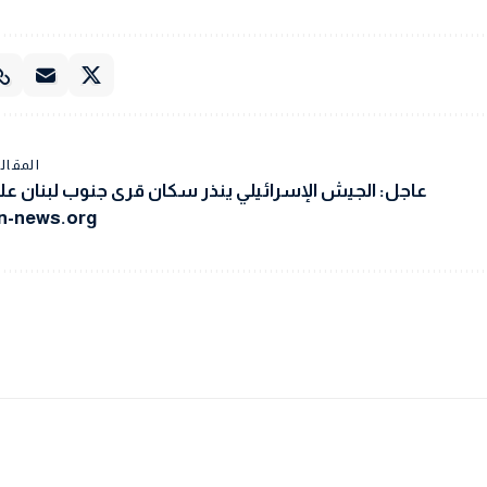
المقالة
عاجل: الجيش الإسرائيلي ينذر سكان قرى جنوب لبنان عل
n-news.org