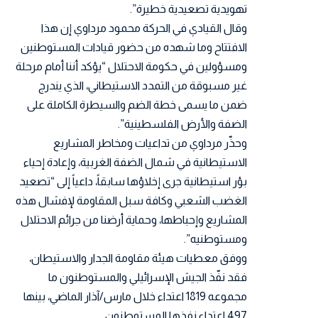
تهويدية تصعيدية خطيرة”.
وقال القيادي في الحركة محمود مرداوي إن هذا
الافتتاح وما شهده من حضور قيادات المستوطنين
ومسؤولين في حكومة الاحتلال “يؤكد أننا أمام مرحلة
غير مسبوقة من التمدد الاستيطاني، الذي يندرج
ضمن ما يسمى خطة الضم والسيطرة الكاملة على
الضفة والأرض الفلسطينية”.
وحذّر مرداوي من تداعيات ومخاطر المشاريع
الاستيطانية في شمال الضفة الغربية، وإعادة إحياء
بؤر استيطانية جرى إخلاؤها سابقاً، داعياً إلى “تصعيد
الغضب الشعبي وكافة سبل المقاومة لإفشال هذه
المشاريع وإحباطها، وحماية أرضنا من جرائم الاحتلال
ومستوطنيه”.
ووفق معطيات هيئة مقاومة الجدار والاستيطان،
فقد نفّذ الجيش الإسرائيلي والمستوطنون ما
مجموعه 1819 اعتداء خلال مارس/آذار الماضي، بينها
497 اعتداء نفذها المستوطنون.