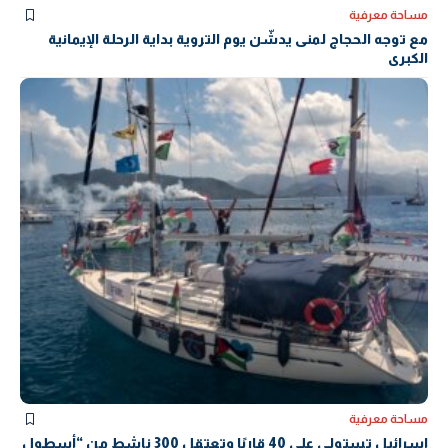
مساحة معرفية
مع توجه الحجاج لمنى يدشّن يوم التروية بداية الرحلة الإيمانية
الكبرى
مساحة معرفية
إسرائيل تستولي على 40 قاربًا وتعتقل 300 ناشط من “أسطول