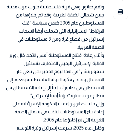
وتقع صانور، وهي قرية فلسطينية جنوب غرب مدينة
جنين شمالي الضفة الغربية، وقد تم إخلاؤها من
المستوطنين عام 2005 ضمن سياسة “فك
الارتباط” الإسرائيلية، التي شملت أيضاً انسحاب
إسرائيل من قطاع غزة ومن 3 مستوطنات في
الضفة الغربية.
وأثناء إعادة افتتاح المستوطنة أمس الأحد، قال وزير
المالية الإسرائيلي اليميني المتطرف بتسلئيل
سموتريتش “في هذا اليوم المميز نحن نلغي عار
الانفصال وندفن فكرة الدولة الفلسطينية ونعود إلى
الاستيطان في صانور”، داعياً إلى إعادة الاستيطان في
قطاع غزة باعتباره “حزاماً أمنياً لإسرائيل”.
وإلى جانب صانور، وافقت الحكومة الإسرائيلية على
إعادة بناء المستوطنات الثلاث في شمال الضفة
الغربية التي تم إخلاؤها عام 2005.
وخلال عام 2025، سرعت إسرائيل وتيرة التوسع