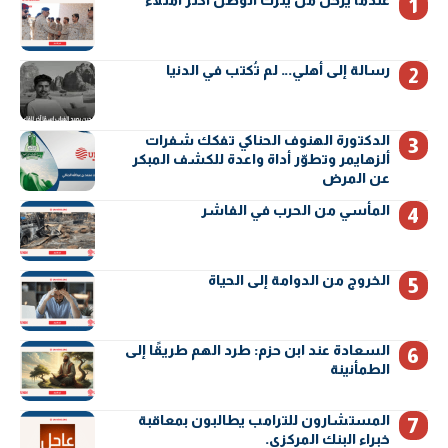
عندما يرحل من يترك الوطن أكثر امتلاءً
رسالة إلى أهلي… لم تُكتب في الدنيا
الدكتورة الهنوف الحناكي تفكك شفرات
ألزهايمر وتطوّر أداة واعدة للكشف المبكر
عن المرض
المأسي من الحرب في الفاشر
الخروج من الدوامة إلى الحياة
السعادة عند ابن حزم: طرد الهم طريقًا إلى
الطمأنينة
المستشارون للترامب يطالبون بمعاقبة
خبراء البنك المركزي.