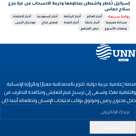
إسرائيل تُخطر واشنطن بمخاوفها وتربط الانسحاب من غزة بنزع
سلاح حماس
روابط سريعة :
أخبار العالم
أخبار الرياضة
أخبار السعودية
أخبار الاقتصاد
مساحة معرفية
أخبار عاجلة
أخبار الصحة
قصص نجاح
مونديال الرجبى
ومضات الأسبوع
نبض المجتمع
نصة إعلامية عربية دولية، تلتزم بالمصداقية معيارًا وبالرؤية الإنسانية
الثقافية نهجًا، وتسعى إلى ترسيخ قيم التعايش ومكافحة التطرف، من
لال محتوى رصين وموثوق يواكب احتياجات الإنسان وتطلعاته أينما كان