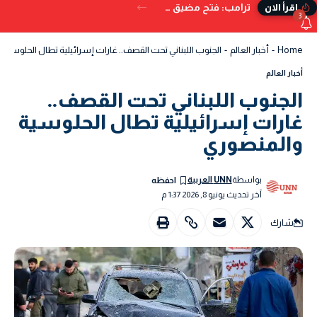
ترامب: فتح مضيق هرمز بات وشيكًا.. ويُحذر من البدائل إذا تعثر الاتفاق
إقرأ الان
3
Home
-
أخبار العالم
-
الجنوب اللبناني تحت القصف.. غارات إسرائيلية تطال الحلوسية 
أخبار العالم
الجنوب اللبناني تحت القصف..
غارات إسرائيلية تطال الحلوسية
والمنصوري
بواسطة
UNN العربية
آخر تحديث يونيو 8, 2026 1:37 م
شارك