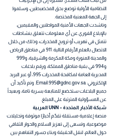
من نبات القات المخدر، مشيرةً إلى أن الإجراءات
النظامية الأولية توضع بحق المخضبطين، وسلموا
إلى الجهة المعنية المختصة.
وناشدت الجهات الأمنية المواطنين والمقيمين،
بالإبلاغ الفوري عن أي معلومات تتعلق بنشاطات
تتمثل في تهريب أو ترويج المخدرات، وذلك من خلال
الاتصال بالعلم الأرقام التالية: 911 في مناطق الرياض
والمدينة المنورة ومكة المكرمة والشرقية، و999
و994 في بقية مناطق المملكة، ورقم بلاغات
المديرية العامة لمكافحة المخدرات 995، أو عبر البريد
الإلكتروني: Email:995@gdnc.gov.sa. وتم تأكيد أن
جميع البلاغات ستخضع للمتابعة بسرية تامة، وبعيداً
عن المسؤولية المترتبة على المبلغ.
شبكة الأخبار المتحدة – UNN العربية
منصة إعلامية مستقلة تقدّم أخبارًا موثوقة وتحليلات
موضوعية، وتسعى إلى تعزيز السلام والحوار الثقافي
حول العالم، لنقل الحقيقة وبناء جسور التفاهم بين