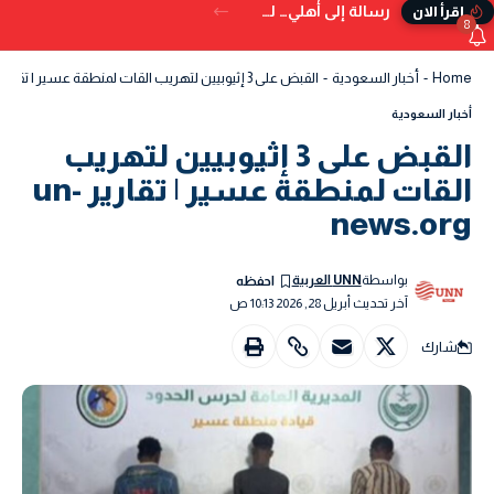
رسالة إلى أهلي… لم تُكتب في الدنيا
إقرأ الان
8
Home
-
أخبار السعودية
-
القبض على 3 إثيوبيين لتهريب القات لمنطقة عسير | تقارير un-news.org
أخبار السعودية
القبض على 3 إثيوبيين لتهريب
القات لمنطقة عسير | تقارير un-
news.org
بواسطة
UNN العربية
آخر تحديث أبريل 28, 2026 10:13 ص
شارك