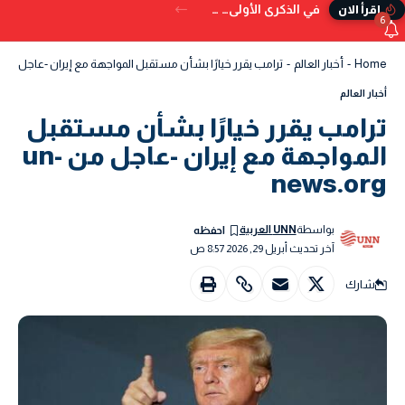
في الذكرى الأولى… حين يصبح الغياب اسمًا آخر للقاء
إقرأ الان
6
Home
-
أخبار العالم
-
ترامب يقرر خيارًا بشأن مستقبل المواجهة مع إيران -عاجل من un-news.org
أخبار العالم
ترامب يقرر خيارًا بشأن مستقبل
المواجهة مع إيران -عاجل من un-
news.org
بواسطة
UNN العربية
آخر تحديث أبريل 29, 2026 8:57 ص
شارك