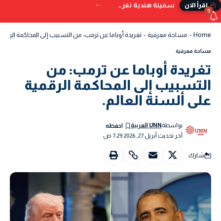
سفينة هندية تغرق قبالة سواحل اليمن بعد تعرضها للإصابة بمقذوف
إقرأ الان
9
Home
-
مساحة معرفية
-
تغريدة أوباما عن ترمب: من التسبيب إلى المحاكمة الرقمية 
مساحة معرفية
تغريدة أوباما عن ترمب: من
التسبيب إلى المحاكمة الرقمية
على ألسنة العالم.
بواسطة
UNN العربية
آخر تحديث أبريل 27, 2026 7:29 ص
شارك