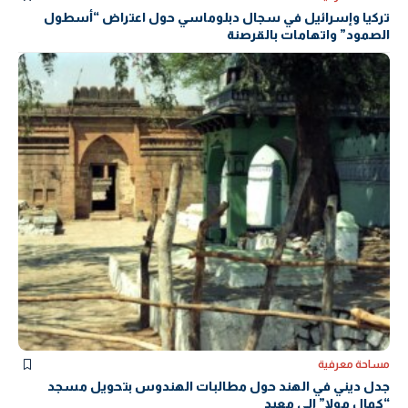
تركيا وإسرائيل في سجال دبلوماسي حول اعتراض “أسطول
الصمود” واتهامات بالقرصنة
مساحة معرفية
جدل ديني في الهند حول مطالبات الهندوس بتحويل مسجد
“كمال مولا” إلى معبد