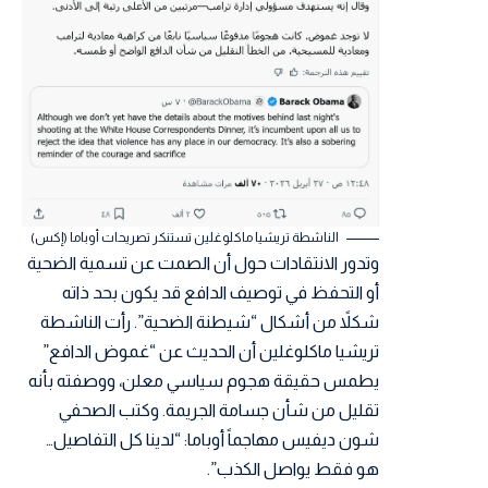
الناشطة تريشيا ماكلوغلين تستنكر تصريحات أوباما (إكس)
وتدور الانتقادات حول أن الصمت عن تسمية الضحية
أو التحفظ في توصيف الدافع قد يكون بحد ذاته
شكلاً من أشكال “شيطنة الضحية”. رأت الناشطة
تريشيا ماكلوغلين أن الحديث عن “غموض الدافع”
يطمس حقيقة هجوم سياسي معلن، ووصفته بأنه
تقليل من شأن جسامة الجريمة. وكتب الصحفي
شون ديفيس مهاجماً أوباما: “لدينا كل التفاصيل…
هو فقط يواصل الكذب”.