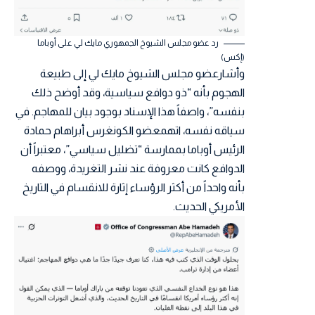
رد عضو مجلس الشيوخ الجمهوري مايك لي على أوباما
(إكس)
وأشارعضو مجلس الشيوخ مايك لي إلى طبيعة
الهجوم بأنه “ذو دوافع سياسية، وقد أوضح ذلك
بنفسه”، واصفاً هذا الإسناد بوجود بيان للمهاجم. في
سياقه نفسه، اتهمعضو الكونغرس أبراهام حمادة
الرئيس أوباما بممارسة “تضليل سياسي”، معتبراً أن
الدوافع كانت معروفة عند نشر التغريدة، ووصفه
بأنه واحداً من أكثر الرؤساء إثارة للانقسام في التاريخ
الأمريكي الحديث.