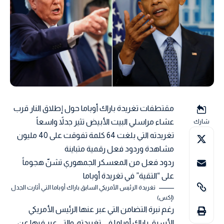
مقتطفات تغريدة باراك أوباما حول إطلاق النار قرب
عشاء مراسلي البيت الأبيض تثير جدلاً واسعاً
شارك
تغريدته التي بلغت 64 كلمة تفوقت على 40 مليون
مشاهدة وردود فعل رقمية متباينة
ردود فعل من المعسكر الجمهوري تشنّ هجوماً
على “التقية” في تغريدة أوباما
تغريدة الرئيس الأمريكي السابق باراك أوباما التي أثارت الجدل
(إكس)
رغم نبرة التضامن التي عبر عنها الرئيس الأمريكي
الأسبق باراك أوباما في تغريدته، والتي عبر فيها عن