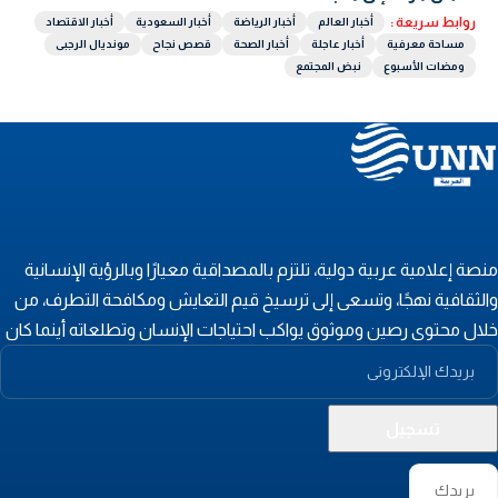
روابط سريعة :
أخبار العالم
أخبار الرياضة
أخبار السعودية
أخبار الاقتصاد
مساحة معرفية
أخبار عاجلة
أخبار الصحة
قصص نجاح
مونديال الرجبى
ومضات الأسبوع
نبض المجتمع
نصة إعلامية عربية دولية، تلتزم بالمصداقية معيارًا وبالرؤية الإنسانية
الثقافية نهجًا، وتسعى إلى ترسيخ قيم التعايش ومكافحة التطرف، من
لال محتوى رصين وموثوق يواكب احتياجات الإنسان وتطلعاته أينما كان