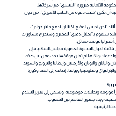
كومة الألمانية ضرورة “التنسيق” مع شركائها.
ية أن بكين “تلقت دعوة من الجانب الأميركي”، من دون
 أناند “نحن ندرس الوضع. لكننا لن ندفع مليار دولار”،
بلاد ستقوم بـ”تحليل دقيق” للمقترح وستجري مشاورات
أستراليا موقف مماثل.
ر قائمة الدول المدعوة لعضوية مجلس السلام، فإن
قوا دعوات ولكنها لم تعلن موقفها بعد، ومن بين هذه
 واليابان واليونان والأرجنتين وإيطاليا والنرويج والسويد
ل والباراغواي وسلوفينيا وبولندا، إضافة إلى الهند وكوريا
اً موثوقة وتحليلات موضوعية، وتسعى إلى تعزيز السلام
 الحقيقة وبناء جسور التفاهم بين الشعوب.
تنا الرئيسية: