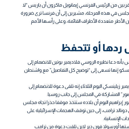
قربين من الرئيس الفرنسي إيمانويل ماكرون أن باريس “لا
 المجلس في هذه المرحلة، مشيرين إلى أن فرنسا ترى ضرورة
ن الأطر متعددة الأطراف القائمة، وعلى رأسها الأمم
 ردها أو تتحفظ
أنه دعا نظيره الروسي فلاديمير بوتين للانضمام إلى
كو إنها تسعى إلى “توضيح كل التفاصيل” مع واشنطن
ر زيلينسكي اليوم الثلاثاء إنه تلقى دعوة للانضمام إلى
ور” المشاركة في المجلس إلى جانب روسيا.
نور إبراهيم اليوم أن بلاده ستتخذ موقفا حذرا تجاه مجلس
ي دونالد ترامب، إلى حين توقف الهجمات الإسرائيلية على
 الإنسانية.
يستها أورسولا فون دير لاين تلقت دعوة من ترامب