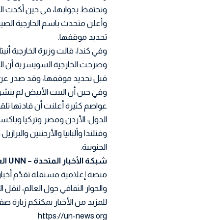
وتحتفظ بجوابها، في حين أكدت الح
وأعلن متحدث باسم الخارجية الصين
تحديد موقفها.
وفي كندا، قالت وزيرة الخارجية أنيتا
وصرحت الخارجية السويسرية أن ال
قبل تحديد موقفها، وقد صدر عن 
وفي حين أن البيت الأبيض لم ينش
عواصم كثيرة أعلنت أن قادتها تل
الدول: الأردن ومصر وتركيا وباكستان
وفنلندا وألبانيا والأرجنتين والبرازي
الجنوبية.
شبكة الأخبار المتحدة – UNN العربية
منصة إعلامية مستقلة تقدّم أخبار
والحوار الثقافي حول العالم، لنقل
للمزيد من الأخبار يمكنكم زيارة صفح
https://un-news.org