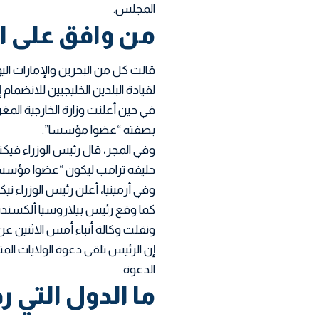
المجلس.
من وافق على ا
قالت كل من البحرين والإمارات اليو
لقيادة البلدين الخليجيين للانضما
في حين أعلنت وزارة الخارجية ال
بصفته “عضوا مؤسسا”.
وفي المجر، قال رئيس الوزراء فيكت
حليفه ترامب ليكون “عضوا مؤسس
وفي أرمينيا، أعلن رئيس الوزراء ني
كما وقع رئيس بيلاروسيا ألكسندر 
ونقلت وكالة أنباء أمس الاثنين ع
إن الرئيس تلقى دعوة الولايات ال
الدعوة.
ما الدول التي 