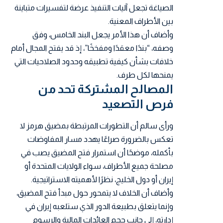
الصياغة تجعل آليات التنفيذ عرضة لتفسيرات متباينة
بين الأطراف المعنية.
وأضاف أن هذا الأمر يجعل
البند الخامس
، وفق
وصفه، “بندًا معقدًا ومفخخًا”، إذ قد يفتح المجال أمام
خلافات بشأن كيفية تطبيقه وحدود الصلاحيات التي
يمنحها لكل طرف.
المصالح المشتركة تحد من
فرص التصعيد
ورأى سالم أن التطورات المرتبطة بمضيق هرمز لا
تعكس بالضرورة صراعًا يهدد مسار المفاوضات
بأكمله، موضحًا أن استمرار فتح المضيق يصب في
مصلحة جميع الأطراف، سواء الولايات المتحدة أو
إيران أو دول الخليج، نظرًا لأهميته الاستراتيجية.
وأضاف أن الخلاف لا يتمحور حول مبدأ فتح المضيق،
وإنما يتعلق بطبيعة الدور الذي ستلعبه إيران في
إدارته، إلى جانب حجم العائدات المالية والرسوم