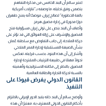
اعتبر سالم أن البند الخامس من مذكرة التفاهم
يتضمن، وفق تحليله، ما وصفه بـ”تنازلات أمريكية
بالغة الخطورة” لصالح إيران، موضحًا أنه يمنح طهران
دورًا محوريًا في إدارة مضيق هرمز.
وأضاف أن البند ينص على تولي إيران مسؤولية فتح
المضيق والإشراف على إزالة العوائق التي قد تؤثر على
حركة الملاحة، إلى جانب التفاوض مع سلطنة عُمان
بشأن الصيغة المستقبلية لإدارة الممر الملاحي.
وأشار إلى أن هذه البنود، بحسب قراءته، تعكس
تحولًا مهمًا في طبيعة الترتيبات المقترحة لإدارة
المضيق، بالنظر إلى مكانته الاستراتيجية وأهميته
بالنسبة لحركة التجارة والطاقة العالمية.
القانون الدولي يفرض قيودًا على
التنفيذ
وأوضح سالم أن البند ذاته يقيد الدور الإيراني بالالتزام
بأحكام القانون الدولي المعترف به، معتبرًا أن هذه