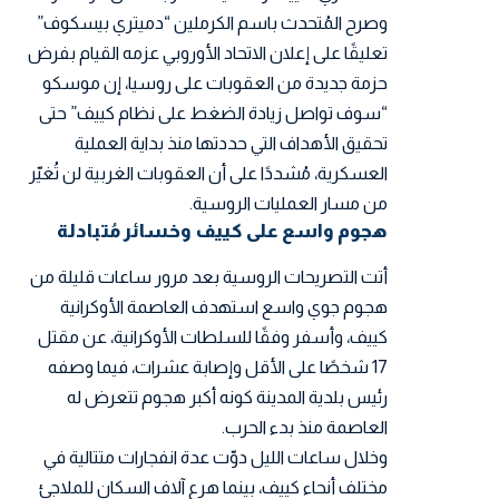
وصرح المُتحدث باسم الكرملين “دميتري بيسكوف”
تعليقًا على إعلان الاتحاد الأوروبي عزمه القيام بفرض
حزمة جديدة من العقوبات على روسيا، إن موسكو
“سوف تواصل زيادة الضغط على نظام كييف” حتى
تحقيق الأهداف التي حددتها منذ بداية العملية
العسكرية، مُشددًا على أن العقوبات الغربية لن تُغيّر
من مسار العمليات الروسية.
هجوم واسع على كييف وخسائر مُتبادلة
أتت التصريحات الروسية بعد مرور ساعات قليلة من
هجوم جوي واسع استهدف العاصمة الأوكرانية
كييف، وأسفر وفقًا للسلطات الأوكرانية، عن مقتل
17 شخصًا على الأقل وإصابة عشرات، فيما وصفه
رئيس بلدية المدينة كونه أكبر هجوم تتعرض له
العاصمة منذ بدء الحرب.
وخلال ساعات الليل دوّت عدة ا
نفجارات متتالية في
مختلف أنحاء كييف
، بينما هرع آلاف السكان للملاجئ