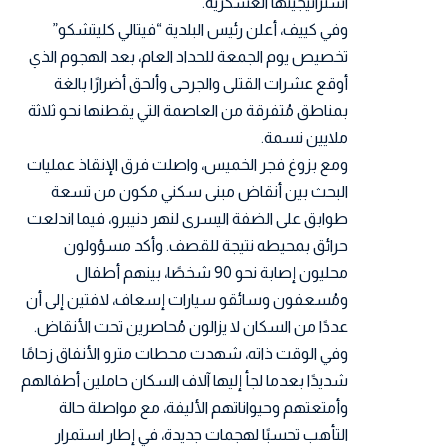
استراتيجيتها العسكرية.
وفي كييف، أعلن رئيس البلدية “فيتالي كليتشكو”
تخصيص يوم الجمعة للحداد العام، بعد الهجوم الذي
أوقع عشرات القتلى والجرحى وألحق أضرارًا بالغة
بمناطق مُتفرقة من العاصمة التي يقطنها نحو ثلاثة
ملايين نسمة.
ومع بزوغ فجر الخميس، واصلت فرق الإنقاذ عمليات
البحث بين أنقاض مبنى سكني مكون من تسعة
طوابق على الضفة اليسرى لنهر دنيبرو، فيما اندلعت
حرائق بمحيطه نتيجة للقصف. وأكد مسؤولون
محليون إصابة نحو 90 شخصًا، بينهم أطفال
ومُسعفون وسائقو سيارات إسعاف، لافتين إلى أن
عددًا من السكان لا يزالون مُحاصرين تحت الأنقاض.
وفي الوقت ذاته، شهدت محطات مترو الأنفاق زحامًا
شديدًا بعدما لجأ إليها آلاف السكان حاملين أطفالهم
وأمتعتهم وحيواناتهم الأليفة، مع مواصلة حالة
التأهب تحسبًا لهجمات جديدة، في إطار استمرار