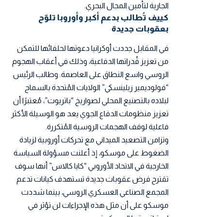
الجارية لتأمين المجال البحري.
كييف تُطالب بدعم أكبر وأوروبا تلوّح
بعقوبات جديدة
في المقابل جددت أوكرانيا دعوتها لحلفائها للتمكن
من تعزيز قُدراتها الدفاعية، وذلك في أعقاب الهجوم
الروسي واسع النطاق على العاصمة. وطالب الرئيس
“فولوديمير زيلينسكي” الولايات المُتحدة بالسماح
لبلاده بالتصنيع المحلي لصواريخ “باتريوت”، مُعتبرًا أن
تعزيز منظومات الدفاع الجوي يعد هو الوسيلة الأكثر
فاعلية لوقف الهجمات الروسية المُتكررة.
وتزامن التصعيد الميداني مع تحركات أوروبية لزيادة
الضغوط على موسكو، إذ أعلنت مسؤولة السياسة
الخارجية في الاتحاد الأوروبي “كايا كالاس” أنها سوف
تقترح فرض عقوبات جديدة تستهدف كيانات تدعم
المجمع الصناعي العسكري الروسي، بينما شددت
موسكو على أن مثل هذه الإجراءات لن تؤثر في