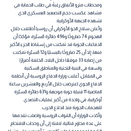
ومحطات مترو الأنفاق رغبةً في طلب الحماية في
مشاهد عكست حجم التصعيد العسكري الذي
تشهده الجبهة الأوكرانية.
وأعلن سلاح الجو الأوكراني أن روسيا أطلقت خلال
الهجوم 74 صاروخًا و496 طائرة مُسيّرة، مؤكدًا أن
الدفاعات الجوية قد تمكنت من إسقاط الجزء الأكبر
منها، إلا أن 25 صاروخًا باليستيًا و12 مُسيّرة تمكنت
من إصابة 33 موقعًا داخل البلاد، مُخلفة أضرارًا
واسعة في البنية التحتية والمناطق السكنية.
في المقابل، أعلنت وزارة الدفاع الروسية أن أنظمة
الدفاع الجوي اعترضت خلال الأربع والعشرين ساعة
الماضية 11 قنبلة جوية موجهة و631 طائرة مُسيّرة
أوكرانية، في واحدة من أكبر عمليات التصدي
للهجمات الجوية منذ اندلاع الحرب.
وأكدت الوزارة أن القوات الروسية واصلت تقدمها
على عدة محاور قتالية، لافتة إلى أن وحدات الاقتحام