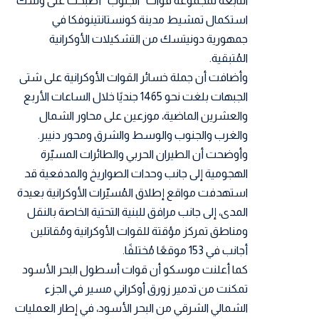
التابعة لمجموعة قوات “الجنوب” أصبحت على وشك
استكمال تمشيط مدينة كونستانتينوفكا في
جمهورية دونيتسك من التشكيلات الأوكرانية
المُتبقية.
وأضافت أن جملة خسائر القوات الأوكرانية على شتى
الجبهات بلغت نحو 1465 جنديًا خلال الساعات الأربع
والعشرين الماضية، موزعين على محاور الشمال
والغرب والجنوب والوسط والشرق ومحور دنيبر.
وأوضحت أن الطيران الحربي والطائرات المسيّرة
الهجومية إلى جانب وحدات الصواريخ والمدفعية قد
استهدفت مواقع إطلاق المُسيّرات الأوكرانية بعيدة
المدى، إلى جانب مرافق للبنية التحتية الخاصة بالنقل
ومناطق تمركز مؤقتة للقوات الأوكرانية ومُقاتلين
أجانب في 153 موقعًا مُختلفًا.
كما أعلنت موسكو أن قوات أسطول البحر الأسود
تمكنت من تدمير زورق أوكراني مسير في الجزء
الشمالي الشرقي من البحر الأسود، في إطار العمليات