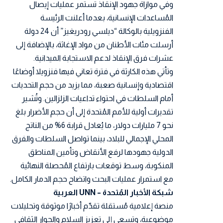
وفي موازاة جهود الإنقاذ تستمر عمليات إيصال
المُساعدات الإنسانية، بعدما أعلنت الرئيسة
الفنزويلية بالوكالة “ديلسي رودريغيز” أن 24 دولة
أرسلت مئات الأطنان من مواد الإغاثة، بالإضافة إلى
عشرات فرق الإنقاذ لدعم الاستجابة الميدانية.
وتأتي هذه الكارثة في فترة تعاني فيها فنزويلا أوضاعًا
اقتصادية وإنسانية صعبة، مما يزيد من حجم التحديات
أمام السلطات في احتواء تداعيات الزلزالين. وتُشير
تقديرات أولية للأمم المُتحدة إلى أن حجم الأضرار بلغ
نحو 7 مليارات دولار، ما يُعادل قرابة 6% من الناتج
المحلي الإجمالي للبلاد، بينما تواصل السلطات والفرق
الدولية جهودها لرفع الأنقاض وتأمين المناطق
المنكوبة، وسط توقعات بارتفاع المُحصلة النهائية
مع استمرار عمليات البحث واتضاح حجم الدمار الكامل.
شبكة الأخبار المُتحدة – UNN العربية
منصة إعلامية مُستقلة تقدّم أخبارًا موثوقة وتحليلات
موضوعية، وتسعى إلى تعزيز السلام والحوار الثقافي