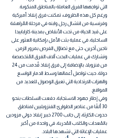
التي تواجهها الفرق العاملة بالمناطق المنكوبة.
ورغم كل هذه الظروف، تمكنت فرق إنقاذ أميركية
وفرنسية من انتشال رجل وابنه في مرحلة المُراهقة
على قيد الحياة من تحت الأنقاض بمدينة كاراباييدا
الساحلية، في عملية بثت الأمل بإمكانية العثور على
ناجين آخرين، حتى مع تضاؤل الفرص بمرور الزمن.
وتشارك في عمليات البحث آلاف الفرق المُتخصصة
من فنزويلا، بالإضافة إلى فرق إنقاذ قُدمت من 24
دولة، حيث تواصل أعمالها وسط الدمار الواسع
والهزات الارتدادية التي تعيق الوصول للعديد من
المواقع.
وفي إطار جهود الاستجابة، دفعت السلطات بنحو
30 ألفًا من عناصر الطوارئ الفنزويليين لمناطق
حدوث الكارثة، إلى جانب 2700 خبير إنقاذ دولي مزودين
بالمُعدات والكلاب المُدربة، في واحدة من أكبر
عمليات الإغاثة التي تشهدها البلاد.