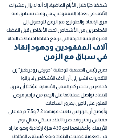
شخصًا حيًا خلال الأيام الماضية، إلا أنه لا يزال عشرات
الآلاف في تعداد المفقودين، في وقت تتسابق فيه
فرق الإنقاذ والطوارئ مع الزمن للوصول إلى
المُحاصرين من الأشخاص تحت الأنقاض قبل انقضاء
الفترة الزمنية الحرجة التي ترتفع خلالها احتمالات النجاة.
آلاف المفقودين وجهود إنقاذ
في سباق مع الزمن
صرح رئيس الجمعية الوطنية “خورخي رودريغيز” إن
التقديرات تشير إلى أن آلاف الأشخاص لا يزالوا
مُحاصرين تحت ركام المباني المُنهارة، مؤكدًا أن فرق
الإنقاذ تواصل عملياتها على الرغم من تراجع فرص
العثور على ناجين بمرور الساعات.
وأوضح أن الزلزالين بلغت قوتهما 7.2 و7.5 درجة على
مقياس ريختر وقد ضربا البلاد بشكلٍ متتالٍ يوم
الأربعاء، وأعقبتهما نحو 430 هزة ارتدادية وهو ما زاد
من صعوبة عمليات الإنقاذ ورفع مُستوى المخاطر