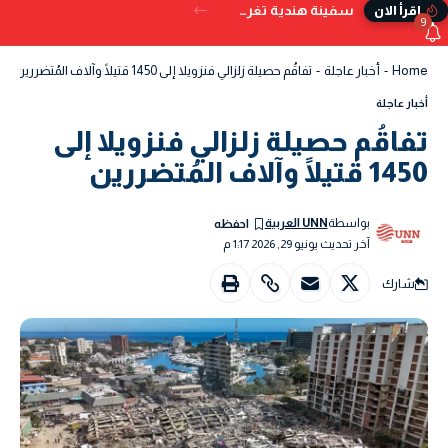
سفينة هندية تغرق قبالة سواحل اليمن بعد تعرضها للإصابة بمقذوف
إقرأ الان
9
Home
-
أخبار عاجلة
-
تفاقُم حصيلة زلزالي فنزويلا إلى 1450 قتيلًا وآلاف المُتضررين
أخبار عاجلة
تفاقُم حصيلة زلزالي فنزويلا إلى
1450 قتيلًا وآلاف المُتضررين
بواسطة
UNN العربية
آخر تحديث يونيو 29, 2026 1:17 م
شارك