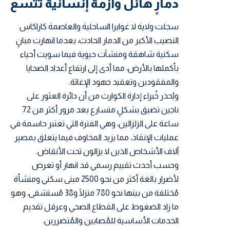
دمارٍ هائل وأزمة إنسانية تتسع
سجلت ولاية لا غوايرا الساحلية والعاصمة كاراكاس
النصيب الأكبر من الدمار الحادث، بعدما انهارت مبانٍ
سكنية شاهقة ومنشآت حيوية فيما سويت أحياء
بأكملها بالأرض، مما أدى إلى ارتفاع أعداد الضحايا
والمفقودين وتعقيد جهود الإغاثة.
ويُحذر خُبراء إدارة الكوارث من أن دائرة العثور على
ناجين تضيق بشكلٍ متسارع بعد مرور أكثر من 72
ساعة على
الزلزالين
، وهي الفترة التي تعتبر حاسمة في
عمليات الإنقاذ، مما يزيد المخاوف فيما يتعلق بمصير
آلاف الأشخاص الذين لا يزالون تحت الأنقاض.
وحسب أحدث تقييم رسمي قد انهار أو تعرض
لأضرار بالغة أكثر من نحو 2500 مبنى سكني ومنشأة
مُختلفة من بينها نحو 780 منزلًا و38 مُستشفى، وهو
ما زاد الضغوط على القطاع الصحي وعرقل تقديم
الخدمات الأساسية للمُصابين والمُتضررين.