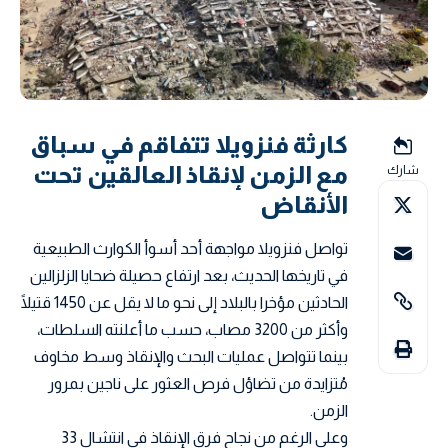
كارثة فنزويلا تتفاقم في سباق
مع الزمن لإنقاذ العالقين تحت
شارك
الأنقاض
تواصل فنزويلا مواجهة أحد أسوأ الكوارث الطبيعية
في تاريخها الحديث، بعد ارتفاع حصيلة ضحايا الزلزالين
الحادثين مؤخرا بالبلاد إلى نحو ما لا يقل عن 1450 قتيلًا
وأكثر من 3200 مصاب، حسب ما أعلنته السلطات،
بينما تتواصل عمليات البحث والإنقاذ وسط مخاوف
مُتزايدة من تضاؤل فرص العثور على ناجين بمرور
الزمن.
وعلى الرغم من نجاح فرق الإنقاذ في انتشال 33